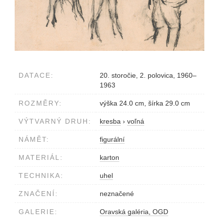
DATACE:
20. storočie, 2. polovica, 1960–
1963
ROZMĚRY:
výška 24.0 cm, šírka 29.0 cm
VÝTVARNÝ DRUH:
kresba
›
voľná
NÁMĚT:
figurální
MATERIÁL:
karton
TECHNIKA:
uhel
ZNAČENÍ:
neznačené
GALERIE:
Oravská galéria, OGD