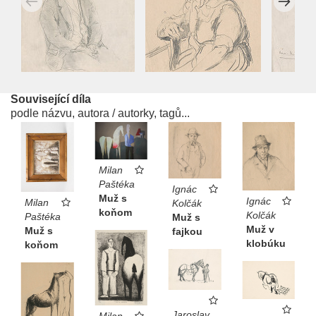
Související díla
podle názvu, autora / autorky, tagů...
Milan
Paštéka
Ignác
Muž s
Ignác
Milan
Kolčák
koňom
Kolčák
Paštéka
Muž s
Muž v
Muž s
fajkou
klobúku
koňom
Jaroslav
Milan