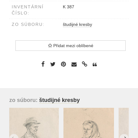
INVENTÁRNÍ
K 387
ČÍSLO:
ZO SÚBORU:
študijné kresby
Přidat mezi oblíbené
zo súboru:
študijné kresby