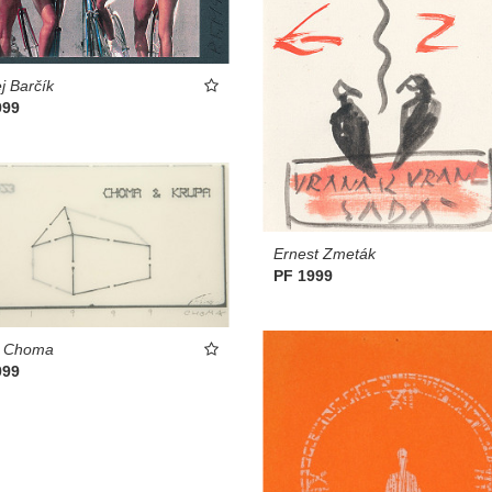
j Barčík
999
Ernest Zmeták
PF 1999
l Choma
999