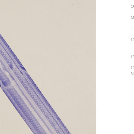
O
M
T
I
I
I