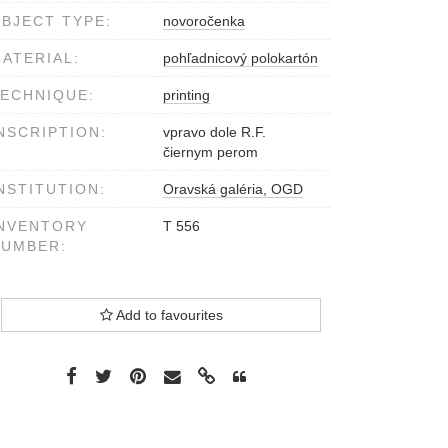
BJECT TYPE:
novoročenka
ATERIAL:
pohľadnicový polokartón
ECHNIQUE:
printing
NSCRIPTION:
vpravo dole R.F.
čiernym perom
NSTITUTION:
Oravská galéria, OGD
NVENTORY
T 556
NUMBER:
Add to favourites