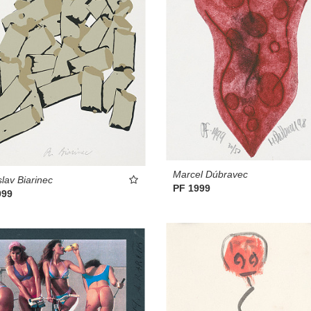
Marcel Dúbravec
slav Biarinec
PF 1999
999