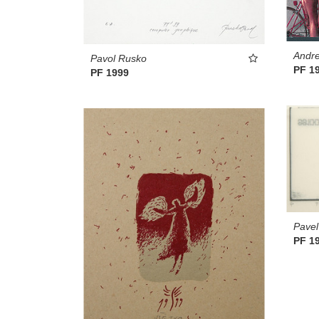
Andre
Pavol Rusko
PF 1
PF 1999
Pave
PF 1