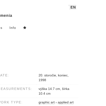
EN
menia
ns
Info
ATE:
20. storočie, koniec,
1998
MEASUREMENTS:
výška 14.7 cm, šírka
10.4 cm
ORK TYPE:
graphic art
›
applied art