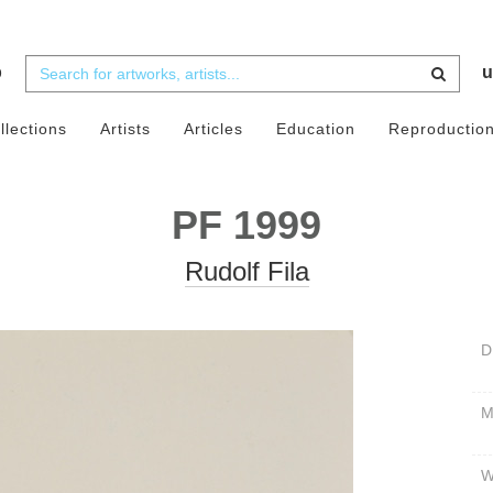
b
u
llections
Artists
Articles
Education
Reproductio
PF 1999
Rudolf Fila
D
W