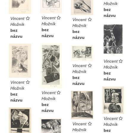
Hložník
bez
názvu
Vincent
Vincent
Vincent
Hložník
Hložník
Hložník
bez
bez
bez
názvu
názvu
názvu
Vincent
Vincent
Hložník
Hložník
bez
bez
názvu
Vincent
názvu
Hložník
Vincent
bez
Hložník
názvu
bez
názvu
Vincent
Vincent
Hložník
Hložník
bez