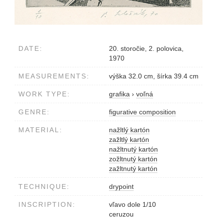
DATE:
20. storočie, 2. polovica,
1970
MEASUREMENTS:
výška 32.0 cm, šírka 39.4 cm
WORK TYPE:
grafika
›
voľná
GENRE:
figurative composition
MATERIAL:
nažltlý kartón
zažltlý kartón
nažltnutý kartón
zožltnutý kartón
zažltnutý kartón
TECHNIQUE:
drypoint
INSCRIPTION:
vľavo dole 1/10
ceruzou