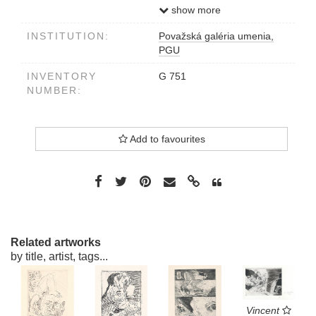
v strede dole v. hložník, 70
show more
ceruzou
INSTITUTION:
Považská galéria umenia,
null0001000058
PGU
INVENTORY
G 751
NUMBER:
Add to favourites
Related artworks
by title, artist, tags...
Vincent