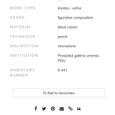
WORK TYPE:
kresba
›
voľná
GENRE:
figurative composition
MATERIAL:
black carton
TECHNIQUE:
pencil
INSCRIPTION:
neznačené
INSTITUTION:
Považská galéria umenia,
PGU
INVENTORY
K 447
NUMBER:
Add to favourites