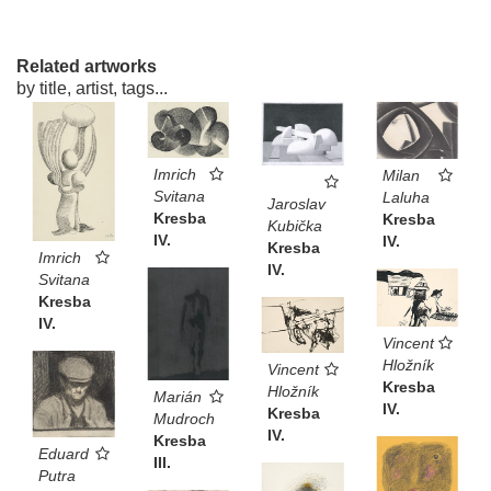
Related artworks
by title, artist, tags...
Imrich
Milan
Svitana
Laluha
Jaroslav
Kresba
Kresba
Kubička
IV.
IV.
Kresba
Imrich
IV.
Svitana
Kresba
IV.
Vincent
Hložník
Vincent
Kresba
Hložník
Marián
IV.
Kresba
Mudroch
IV.
Kresba
Eduard
III.
Putra