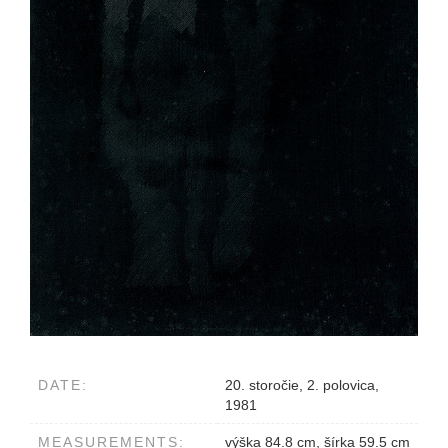
DATE:
20. storočie, 2. polovica,
1981
MEASUREMENTS:
výška 84.8 cm, šírka 59.5 cm