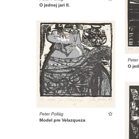
O jednej jari II.
Peter
O jed
Peter Pollág
Model pre Velazqueza