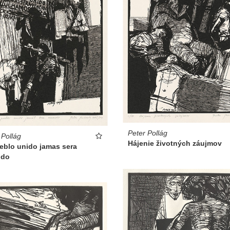
Peter Pollág
 Pollág
Hájenie životných záujmov
eblo unido jamas sera
ido