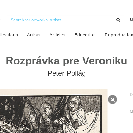
b
u
llections
Artists
Articles
Education
Reproductio
Rozprávka pre Veroniku
Peter Pollág
D