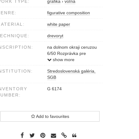
ORK TYPE:
grafika
›
voľná
ENRE:
figurative composition
ATERIAL:
white paper
ECHNIQUE:
drevoryt
NSCRIPTION:
na dolnom okraji ceruzou
6/50 Rozprávka pre
Veroniku Peter Pollág
show more
1985
NSTITUTION:
Stredoslovenská galéria,
SGB
NVENTORY
G 6174
NUMBER:
Add to favourites