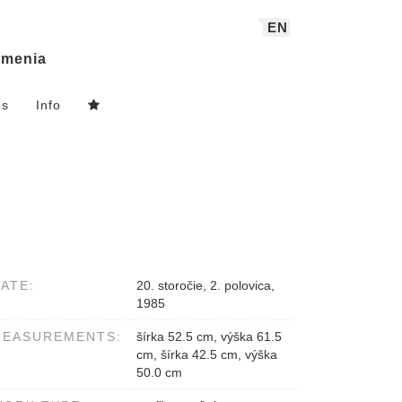
EN
menia
ns
Info
ATE:
20. storočie, 2. polovica,
1985
MEASUREMENTS:
šírka 52.5 cm, výška 61.5
cm, šírka 42.5 cm, výška
50.0 cm