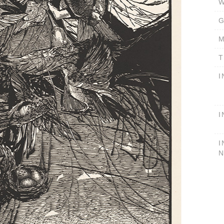
W
G
M
T
I
I
I