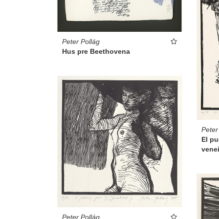
Peter Pollág
Hus pre Beethovena
Peter
El pu
vene
Peter Pollág