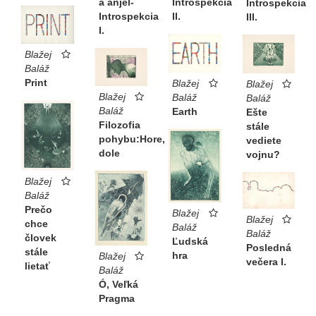
a anjel-
Introspekcia
Introspekcia
Introspekcia
II.
III.
I.
Blažej
Baláž
Print
Blažej
Blažej
Blažej
Baláž
Baláž
Baláž
Earth
Ešte
Filozofia
stále
pohybu:Hore,
vediete
dole
vojnu?
Blažej
Baláž
Prečo
Blažej
Blažej
chce
Baláž
Baláž
človek
Ľudská
Posledná
stále
hra
Blažej
večera I.
lietať
Baláž
Ó, Veľká
Pragma