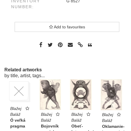
INVENTORY
G 8527
NUMBER:
Add to favourites
Related artworks
by title, artist, tags...
Blažej
Baláž
Blažej
Blažej
Blažej
Ó veľká
Baláž
Baláž
Baláž
pragma
Bojovník
Obeť-
Oklamanie-