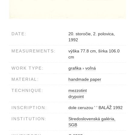
DATE:
20. storočie, 2. polovica,
1992
MEASUREMENTS:
výška 77.8 cm, šírka 106.0
cm
WORK TYPE:
grafika
›
voľná
MATERIAL:
handmade paper
TECHNIQUE:
mezzotint
drypoint
INSCRIPTION:
dole ceruzou ' ' BALÁŽ 1992
INSTITUTION:
Stredoslovenská galéria,
SGB