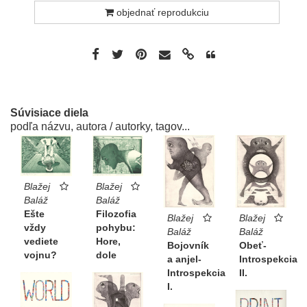
objednať reprodukciu
Súvisiace diela
podľa názvu, autora / autorky, tagov...
Blažej
Blažej
Baláž
Baláž
Filozofia
Ešte
Blažej
Blažej
pohybu:
vždy
Baláž
Baláž
Hore,
vediete
Bojovník
Obeť-
dole
vojnu?
a anjel-
Introspekcia
Introspekcia
II.
I.