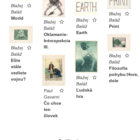
Blažej
Baláž
Blažej
World
Blažej
Baláž
Blažej
Baláž
Print
Baláž
Earth
Oklamanie-
Introspekcia
III.
Blažej
Baláž
Blažej
Ešte
Baláž
stále
Filozofia
vediete
pohybu:Hore,
Blažej
vojnu?
dole
Baláž
Ľudská
Paul
hra
Gavarni
Čo chce
ten
človek