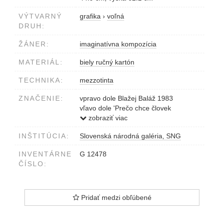
VÝTVARNÝ
grafika
›
voľná
DRUH:
ŽÁNER:
imaginatívna kompozícia
MATERIÁL:
biely ručný kartón
TECHNIKA:
mezzotinta
ZNAČENIE:
vpravo dole Blažej Baláž 1983
vľavo dole 'Prečo chce človek
v strede III/XXXV
zobraziť viac
INŠTITÚCIA:
Slovenská národná galéria, SNG
INVENTÁRNE
G 12478
ČÍSLO:
Pridať medzi obľúbené