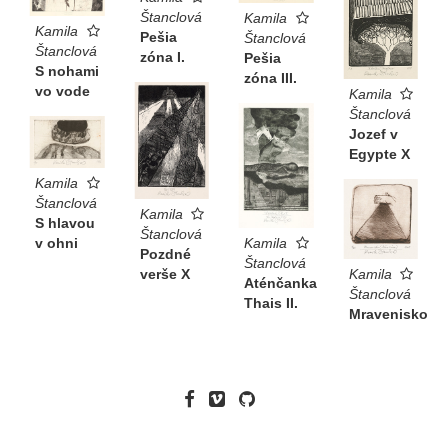
Štanclová
Kamila
Kamila
Pešia
Štanclová
Štanclová
zóna I.
Pešia
S nohami
zóna III.
vo vode
Kamila
Štanclová
Jozef v
Egypte X
Kamila
Štanclová
Kamila
S hlavou
Štanclová
v ohni
Kamila
Pozdné
Štanclová
verše X
Kamila
Aténčanka
Štanclová
Thais II.
Mravenisko