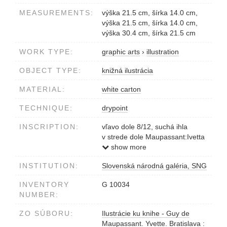
MEASUREMENTS:
výška 21.5 cm, šírka 14.0 cm,
výška 21.5 cm, šírka 14.0 cm,
výška 30.4 cm, šírka 21.5 cm
WORK TYPE:
graphic arts
›
illustration
OBJECT TYPE:
knižná ilustrácia
MATERIAL:
white carton
TECHNIQUE:
drypoint
INSCRIPTION:
vľavo dole 8/12, suchá ihla
v strede dole Maupassant:Ivetta
vpravo dole Kamila Štanclová,
show more
1974
INSTITUTION:
Slovenská národná galéria, SNG
INVENTORY
G 10034
NUMBER:
ZO SÚBORU:
Ilustrácie ku knihe - Guy de
Maupassant. Yvette. Bratislava :