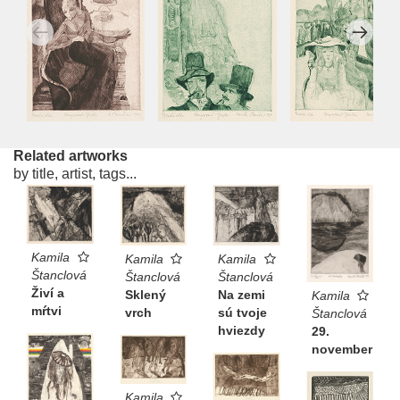
Related artworks
by title, artist, tags...
Kamila
Kamila
Kamila
Štanclová
Štanclová
Štanclová
Živí a
Sklený
Na zemi
Kamila
mŕtvi
vrch
sú tvoje
Štanclová
hviezdy
29.
november
Kamila