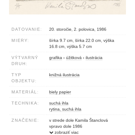
DATOVANIE:
20. storočie, 2. polovica, 1986
MIERY:
šírka 9.7 cm, šírka 22.0 cm, výška
16.8 cm, výška 5.7 cm
VÝTVARNÝ
grafika
›
úžitková
›
ilustrácia
DRUH:
TYP
knižná ilustrácia
OBJEKTU:
MATERIÁL:
biely papier
TECHNIKA:
suchá ihla
rytina, suchá ihla
ZNAČENIE:
v strede dole Kamila Štanclová
vpravo dole 1986
vľavo dole 2/5
zobraziť viac