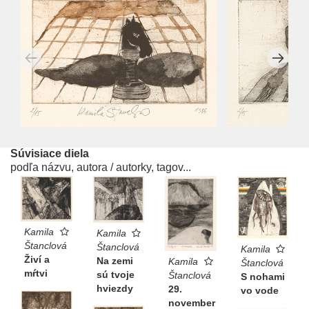
Súvisiace diela
podľa názvu, autora / autorky, tagov...
Kamila
Kamila
Štanclová
Štanclová
Kamila
Živí a
Na zemi
Kamila
Štanclová
mŕtvi
sú tvoje
Štanclová
S nohami
hviezdy
29.
vo vode
november