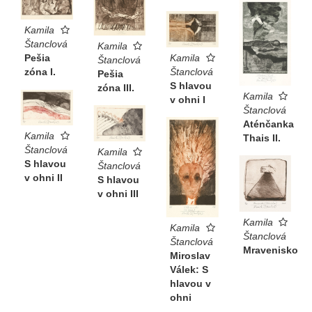
Kamila
Štanclová
Kamila
Kamila
Pešia
Štanclová
Štanclová
zóna I.
Pešia
S hlavou
zóna III.
Kamila
v ohni I
Štanclová
Aténčanka
Kamila
Thais II.
Štanclová
Kamila
S hlavou
Štanclová
v ohni II
S hlavou
v ohni III
Kamila
Kamila
Štanclová
Štanclová
Mravenisko
Miroslav
Válek: S
hlavou v
ohni