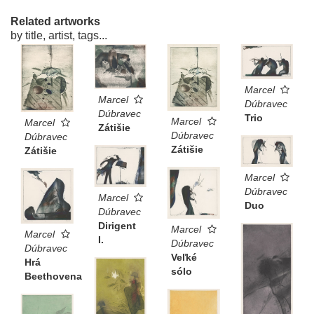
Related artworks
by title, artist, tags...
Marcel
Marcel
Dúbravec
Dúbravec
Trio
Marcel
Marcel
Zátišie
Dúbravec
Dúbravec
Zátišie
Zátišie
Marcel
Dúbravec
Marcel
Duo
Dúbravec
Dirigent
Marcel
Marcel
I.
Dúbravec
Dúbravec
Veľké
Hrá
sólo
Beethovena