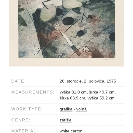
DATE:
20. storočie, 2. polovica, 1975
MEASUREMENTS:
výška 81.0 cm, šírka 49.7 cm,
šírka 63.9 cm, výška 59.2 cm
WORK TYPE:
grafika
›
voľná
GENRE:
zátišie
MATERIAL:
white carton