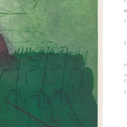
Ž
M
T
Z
I
I
Č
Z