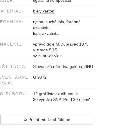
ÁNER:
figurálna kompozícia
ATERIÁL:
biely kartón
ECHNIKA:
rytina, suchá ihla, farebná
akvatinta
lept, akvatinta
NAČENIE:
vpravo dole M.Dúbravec 1973
v strede 5/15
vľavo dole Pevným krokom
zobraziť viac
NŠTITÚCIA:
Slovenská národná galéria, SNG
NVENTÁRNE
G 9072
ÍSLO:
O SÚBORU:
12 graf.listov z albumu k
30.výročiu SNP 'Pred 30.rokmi'
Pridať medzi obľúbené