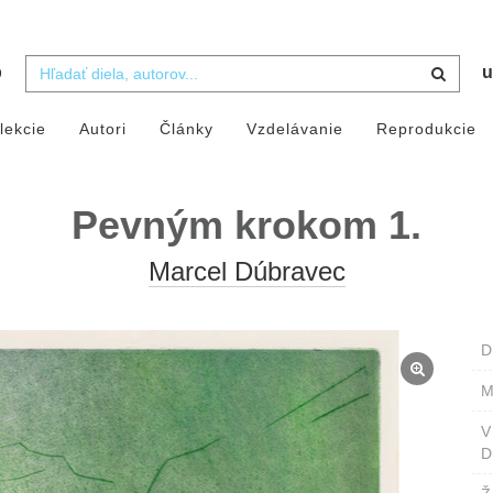
b
u
lekcie
Autori
Články
Vzdelávanie
Reprodukcie
Pevným krokom 1.
Marcel Dúbravec
D
M
D