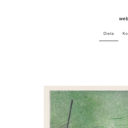
we
Diela
Ko