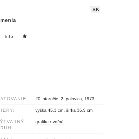
SK
menia
Info
ATOVANIE:
20. storočie, 2. polovica, 1973
IERY:
výška 45.3 cm, šírka 36.9 cm
VÝTVARNÝ
grafika
›
voľná
RUH: