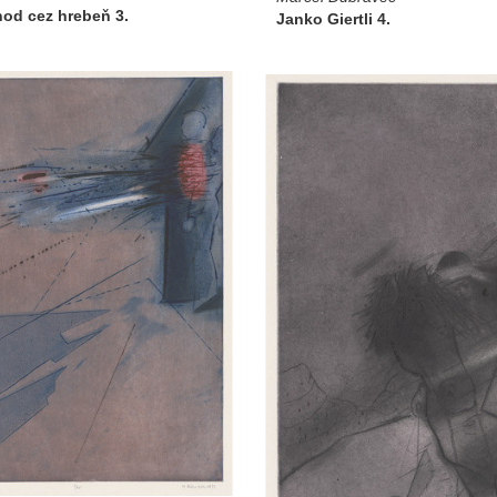
hod cez hrebeň 3.
Janko Giertli 4.