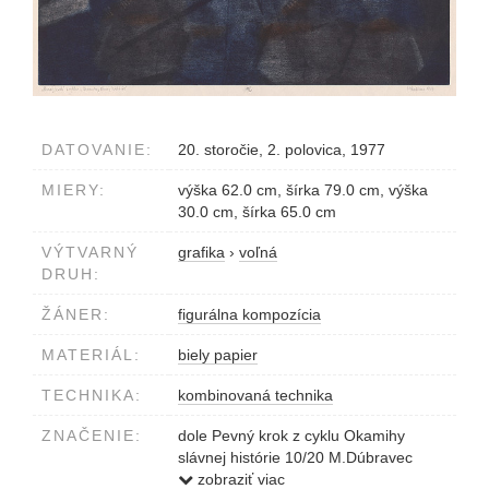
DATOVANIE:
20. storočie, 2. polovica, 1977
MIERY:
výška 62.0 cm, šírka 79.0 cm, výška
30.0 cm, šírka 65.0 cm
VÝTVARNÝ
grafika
›
voľná
DRUH:
ŽÁNER:
figurálna kompozícia
MATERIÁL:
biely papier
TECHNIKA:
kombinovaná technika
ZNAČENIE:
dole Pevný krok z cyklu Okamihy
slávnej histórie 10/20 M.Dúbravec
1977
zobraziť viac