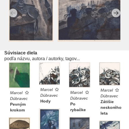
Súvisiace diela
podľa názvu, autora / autorky, tagov...
Marcel
Marcel
Marcel
Marcel
Dúbravec
Dúbravec
Dúbravec
Dúbravec
Hody
Zátišie
Po
Pevným
neskorého
rybačke
krokom
leta