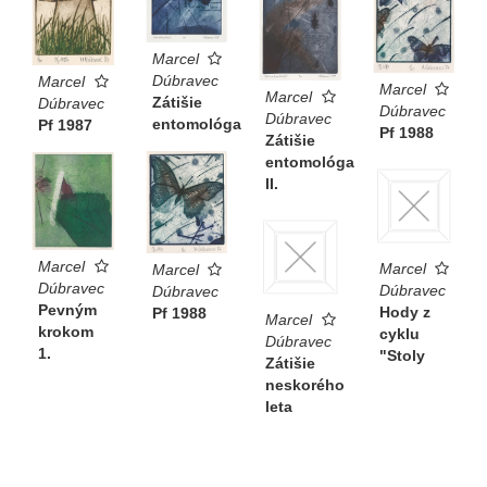
Marcel
Dúbravec
Marcel
Marcel
Marcel
Zátišie
Dúbravec
Dúbravec
Dúbravec
entomológa
Pf 1987
Pf 1988
Zátišie
entomológa
II.
Marcel
Marcel
Marcel
Dúbravec
Dúbravec
Dúbravec
Pevným
Hody z
Pf 1988
Marcel
krokom
cyklu
Dúbravec
1.
"Stoly
Zátišie
neskorého
leta