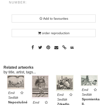
NUMBER:
Add to favourites
order reproduction
Related artworks
by title, artist, tags...
Emil
Emil
Sedlák
Emil
Sedlák
Spomienka
Sedlák
Neposlušné
Emil
II.
Zrkadlo