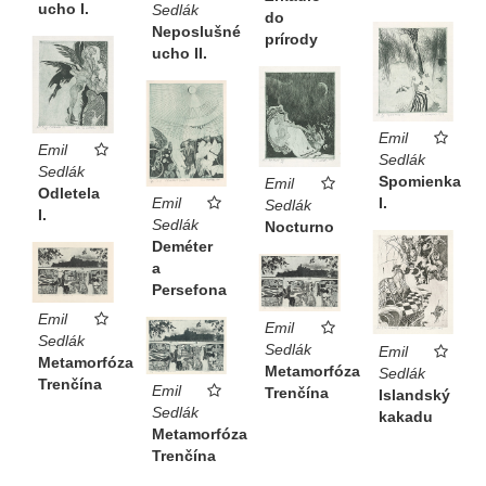
ucho I.
Sedlák
do
Neposlušné
prírody
ucho II.
Emil
Emil
Sedlák
Sedlák
Spomienka
Emil
Odletela
I.
Emil
Sedlák
I.
Sedlák
Nocturno
Deméter
a
Persefona
Emil
Emil
Sedlák
Sedlák
Emil
Metamorfóza
Metamorfóza
Sedlák
Trenčína
Emil
Trenčína
Islandský
Sedlák
kakadu
Metamorfóza
Trenčína