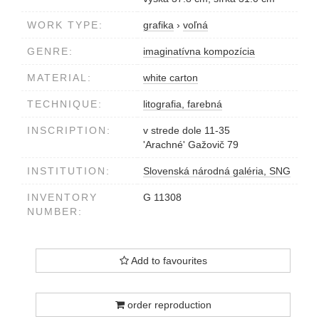
WORK TYPE:
grafika
›
voľná
GENRE:
imaginatívna kompozícia
MATERIAL:
white carton
TECHNIQUE:
litografia, farebná
INSCRIPTION:
v strede dole 11-35
'Arachné' Gažovič 79
INSTITUTION:
Slovenská národná galéria, SNG
INVENTORY
G 11308
NUMBER:
Add to favourites
order reproduction