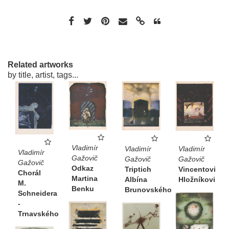
Related artworks
by title, artist, tags...
Vladimír
Vladimír
Vladimír
Vladimír
Gažovič
Gažovič
Gažovič
Gažovič
Odkaz
Triptich
Vincentovi
Chorál
Martina
Albína
Hložníkovi
M.
Benku
Brunovského
Schneidera
-
Trnavského