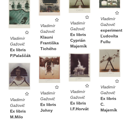
Vladimír
Vladimír
Gažovič
Vladimír
Gažovič
experiment
Gažovič
Ex libris
Ľudovíta
Klauni
Vladimír
Cyprián
Fullu
Františka
Gažovič
Majerník
Tichého
Ex libris
P.Palaščák
Vladimír
Vladimír
Gažovič
Vladimír
Gažovič
Ex libris
Gažovič
Vladimír
Ex libris
C.
Ex libris
Gažovič
I.F.Horvát
Majerník
Johny
Ex libris
M.Milo