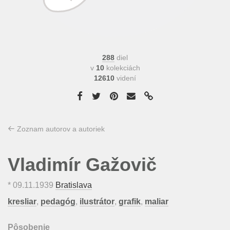
288
diel
v
10
kolekciách
12610
videní
Zoznam autorov a autoriek
Vladimír Gažovič
*
09.11.1939
Bratislava
kresliar
,
pedagóg
,
ilustrátor
,
grafik
,
maliar
Pôsobenie