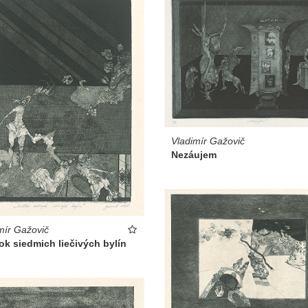
Vladimír Gažovič
Nezáujem
mír Gažovič
ok siedmich liečivých bylín