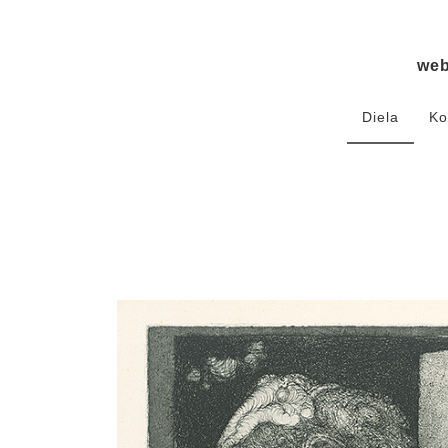
we
Diela
Ko