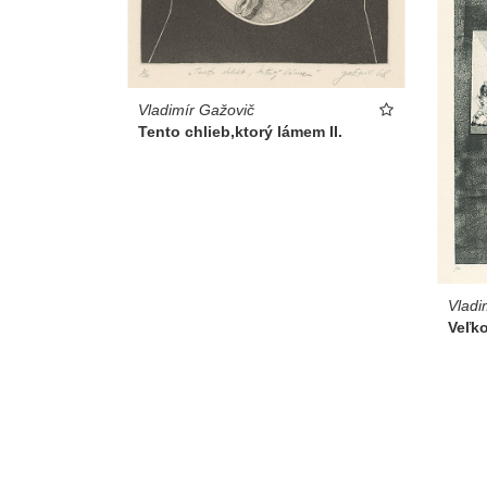
Vladimír Gažovič
Tento chlieb,ktorý lámem II.
Vladi
Veľk