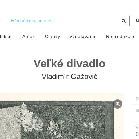
b
u
lekcie
Autori
Články
Vzdelávanie
Reprodukcie
Veľké divadlo
Vladimír Gažovič
D
M
D