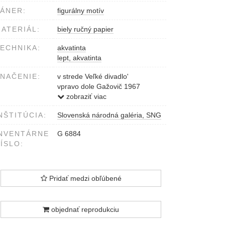
ÁNER:
figurálny motív
ATERIÁL:
biely ručný papier
ECHNIKA:
akvatinta
lept, akvatinta
NAČENIE:
v strede Veľké divadlo'
vpravo dole Gažovič 1967
vľavo dole 11/20
zobraziť viac
NŠTITÚCIA:
Slovenská národná galéria, SNG
NVENTÁRNE
G 6884
ÍSLO:
Pridať medzi obľúbené
objednať reprodukciu