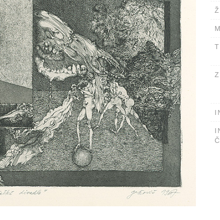
Ž
M
T
Z
I
I
Č