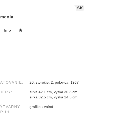
SK
menia
Info
ATOVANIE:
20. storočie, 2. polovica, 1967
IERY:
šírka 42.1 cm, výška 30.3 cm,
šírka 32.5 cm, výška 24.5 cm
VÝTVARNÝ
grafika
›
voľná
RUH: