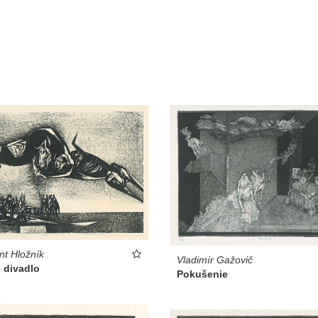
nt Hložník
Vladimír Gažovič
 divadlo
Pokušenie