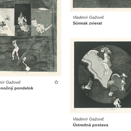
Vladimír Gažovič
Súmrak zvierat
mír Gažovič
onočný pondelok
Vladimír Gažovič
Ústredná postava