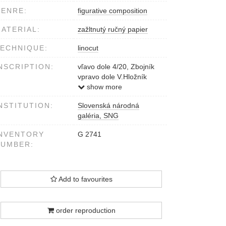
ENRE:
figurative composition
ATERIAL:
zažltnutý ručný papier
ECHNIQUE:
linocut
NSCRIPTION:
vľavo dole 4/20, Zbojník
vpravo dole V.Hložník
1949
show more
NSTITUTION:
Slovenská národná
galéria, SNG
NVENTORY
G 2741
NUMBER:
Add to favourites
order reproduction