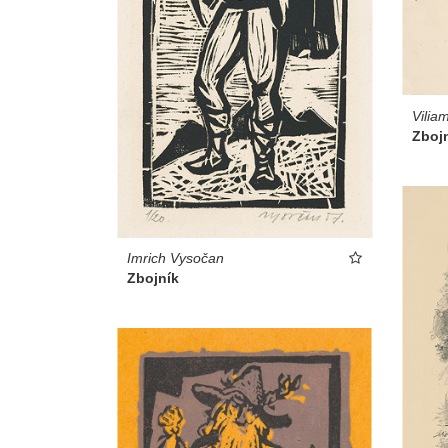
Vilia
Zboj
Imrich Vysočan
Zbojník