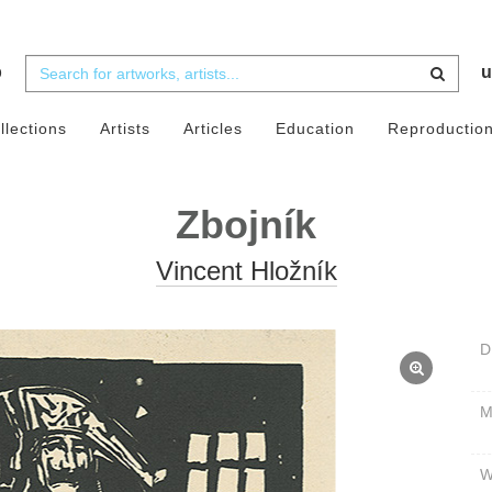
b
u
llections
Artists
Articles
Education
Reproductio
Zbojník
Vincent Hložník
D
W