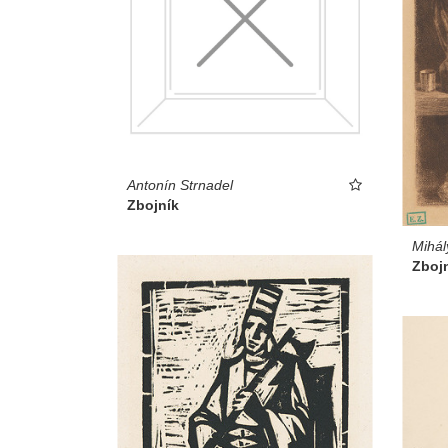
Antonín Strnadel
Zbojník
Mihál
Zboj