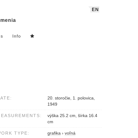
EN
menia
ns
Info
ATE:
20. storočie, 1. polovica,
1949
MEASUREMENTS:
výška 25.2 cm, šírka 16.4
cm
ORK TYPE:
grafika
›
voľná