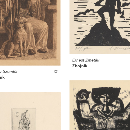
Ernest Zmeták
Zbojník
y Szemlér
ník