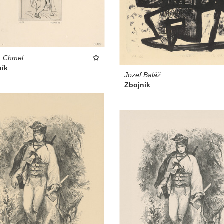
m Chmel
ník
Jozef Baláž
Zbojník