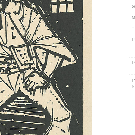
G
M
T
I
I
I