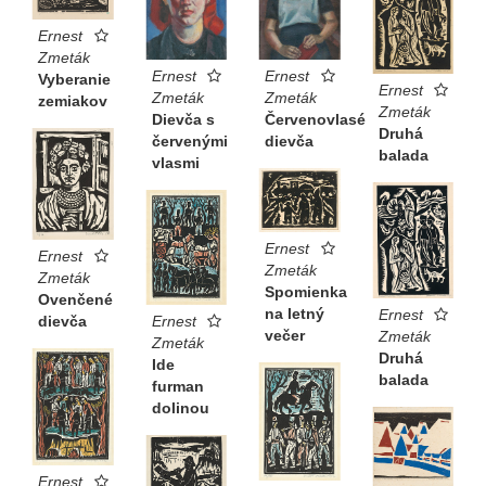
Ernest
Zmeták
Ernest
Ernest
Vyberanie
Ernest
Zmeták
Zmeták
zemiakov
Zmeták
Dievča s
Červenovlasé
Druhá
červenými
dievča
balada
vlasmi
Ernest
Ernest
Zmeták
Zmeták
Spomienka
Ovenčené
na letný
Ernest
Ernest
dievča
večer
Zmeták
Zmeták
Druhá
Ide
balada
furman
dolinou
Ernest