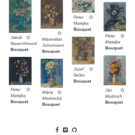
Peter
Matejka
Bouquet
Peter
Jakub
Maximilián
Matejka
Bauernfreund
Schurmann
Bouquet
Bouquet
Bouquet
Jozef
Ilečko
Bouquet
Peter
Ján
Mária
Matejka
Mudroch
Medvecká
Bouquet
Bouquet
Bouquet