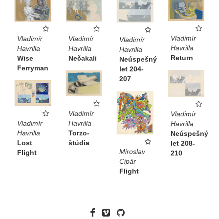
Vladimír
Vladimír
Vladimír
Vladimír
Havrilla
Havrilla
Havrilla
Havrilla
Return
Wise
Nečakali
Neúspešný
Ferryman
let 204-
207
Vladimír
Vladimír
Havrilla
Vladimír
Havrilla
Torzo-
Havrilla
Neúspešný
štúdia
Lost
let 208-
Miroslav
Flight
210
Cipár
Flight