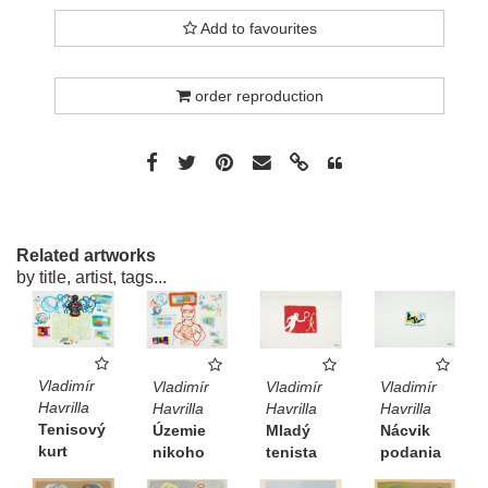
Add to favourites
order reproduction
Related artworks
by title, artist, tags...
Vladimír
Vladimír
Vladimír
Vladimír
Havrilla
Havrilla
Havrilla
Havrilla
Tenisový
Nácvik
Územie
Mladý
kurt
podania
nikoho
tenista