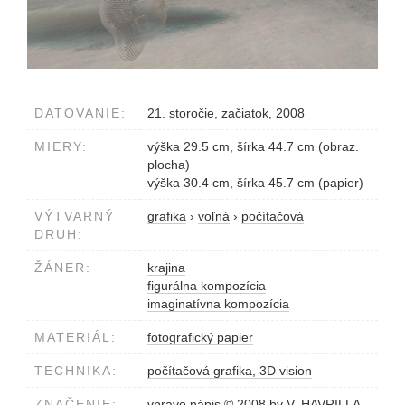
DATOVANIE:
21. storočie, začiatok, 2008
MIERY:
výška 29.5 cm, šírka 44.7 cm (obraz.
plocha)
výška 30.4 cm, šírka 45.7 cm (papier)
VÝTVARNÝ
grafika
›
voľná
›
počítačová
DRUH:
ŽÁNER:
krajina
figurálna kompozícia
imaginatívna kompozícia
MATERIÁL:
fotografický papier
TECHNIKA:
počítačová grafika, 3D vision
ZNAČENIE:
vpravo nápis © 2008 by V. HAVRILLA,