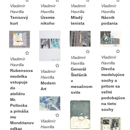
Vladimír
Vladimír
Vladimír
Vladimír
Havrilla
Havrilla
Havrilla
Havrilla
Tenisový
Nácvik
Územie
Mladý
kurt
podania
nikoho
tenista
Vladimír
Vladimír
Vladimír
Havrilla
Havrilla
Havrilla
Dievča
Generál
Rubensova
Vladimír
modelujúce
Štefánik
modelka
Havrilla
sochy a
v
vstupuje
Modern
pritom sa
mesačnom
do
Art
veľmi
svite
ateliéru
podobajúce
Mr.
na tieto
Pollocka
sochy
a prináša
mu
Vladimír
Mondrianov
Havrilla
odkaz