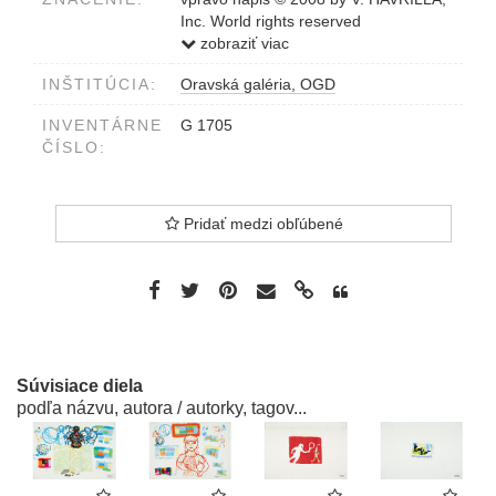
Inc. World rights reserved
vpravo dole slepotlač Havrilla
zobraziť viac
v strede dole nápis "... a tadiaľto tiekol
INŠTITÚCIA:
Oravská galéria, OGD
niekedy Dunaj..."
INVENTÁRNE
G 1705
ČÍSLO:
Pridať medzi obľúbené
Súvisiace diela
podľa názvu, autora / autorky, tagov...