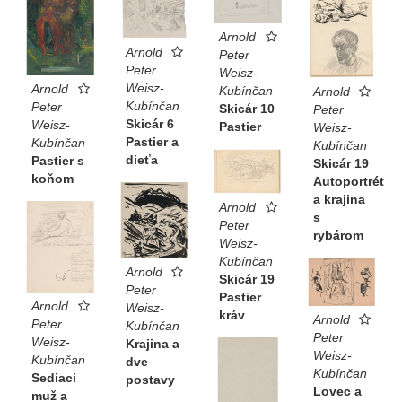
Arnold
Arnold
Peter
Peter
Weisz-
Weisz-
Arnold
Kubínčan
Arnold
Kubínčan
Peter
Skicár 10
Peter
Skicár 6
Weisz-
Pastier
Weisz-
Pastier a
Kubínčan
Kubínčan
dieťa
Pastier s
Skicár 19
koňom
Autoportrét
a krajina
Arnold
s
Peter
rybárom
Weisz-
Kubínčan
Arnold
Skicár 19
Peter
Pastier
Arnold
Weisz-
kráv
Arnold
Peter
Kubínčan
Peter
Weisz-
Krajina a
Weisz-
Kubínčan
dve
Kubínčan
Sediaci
postavy
Lovec a
muž a