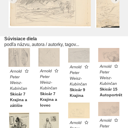
Súvisiace diela
podľa názvu, autora / autorky, tagov...
Arnold
Arnold
Arnold
Arnold
Peter
Peter
Peter
Peter
Weisz-
Weisz-
Weisz-
Weisz-
Kubínčan
Kubínčan
Kubínčan
Kubínčan
Skicár 15
Skicár 9
Skicár 7
Skicár 7
Autoportrét
Krajina
Krajina a
Krajina a
lovec
zátišie
Arnold
Arnold
Peter