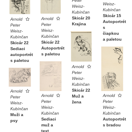
Peter
Weisz-
Weisz-
Kubínčan
Kubínčan
Skicár 15
Skicár 20
Arnold
Arnold
Autoportrét
Krajina
Peter
Peter
s
Weisz-
Weisz-
čiapkou
Kubínčan
Kubínčan
a paletou
Skicár 22
Skicár 22
Autoportrét
Sediaci
s paletou
autoportrét
s paletou
Arnold
Peter
Weisz-
Kubínčan
Skicár 22
Arnold
Arnold
Arnold
Muž a
Peter
Peter
Peter
žena
Weisz-
Weisz-
Weisz-
Kubínčan
Kubínčan
Kubínčan
Muži a
Autoportrét
Sediaci
psy
s bradou
muž a
text