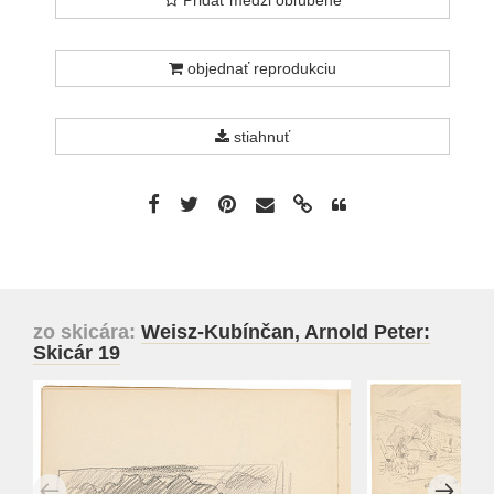
Pridať medzi obľúbené
objednať reprodukciu
stiahnuť
zo skicára:
Weisz-Kubínčan, Arnold Peter:
Skicár 19