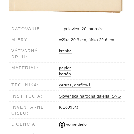
DATOVANIE:
1. polovica, 20. storočie
MIERY:
výška 20.3 cm, šírka 29.6 cm
VÝTVARNÝ
kresba
DRUH:
MATERIÁL:
papier
kartón
TECHNIKA:
ceruza, grafitová
INŠTITÚCIA:
Slovenská národná galéria, SNG
INVENTÁRNE
K 18993/3
ČÍSLO:
LICENCIA:
voľné dielo