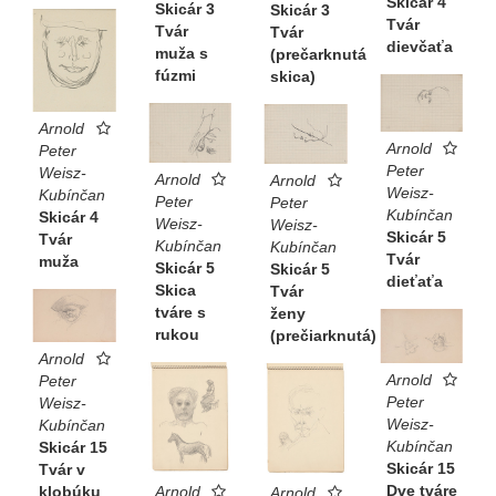
Skicár 4
Skicár 3
Skicár 3
Tvár
Tvár
Tvár
dievčaťa
muža s
(prečarknutá
fúzmi
skica)
Arnold
Arnold
Peter
Peter
Weisz-
Arnold
Arnold
Weisz-
Kubínčan
Peter
Peter
Kubínčan
Skicár 4
Weisz-
Weisz-
Skicár 5
Tvár
Kubínčan
Kubínčan
Tvár
muža
Skicár 5
Skicár 5
dieťaťa
Skica
Tvár
tváre s
ženy
rukou
(prečiarknutá)
Arnold
Arnold
Peter
Peter
Weisz-
Weisz-
Kubínčan
Kubínčan
Skicár 15
Skicár 15
Tvár v
Dve tváre
Arnold
klobúku
Arnold