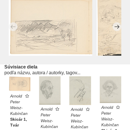
Súvisiace diela
podľa názvu, autora / autorky, tagov...
Arnold
Peter
Arnold
Weisz-
Arnold
Arnold
Peter
Kubínčan
Peter
Peter
Weisz-
Skicár 1,
Weisz-
Weisz-
Kubínčan
Tvár
Kubínčan
Kubínčan