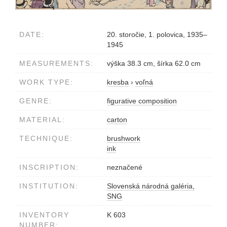
DATE:
20. storočie, 1. polovica, 1935–
1945
MEASUREMENTS:
výška 38.3 cm, šírka 62.0 cm
WORK TYPE:
kresba
›
voľná
GENRE:
figurative composition
MATERIAL:
carton
TECHNIQUE:
brushwork
ink
INSCRIPTION:
neznačené
INSTITUTION:
Slovenská národná galéria,
SNG
INVENTORY
K 603
NUMBER: