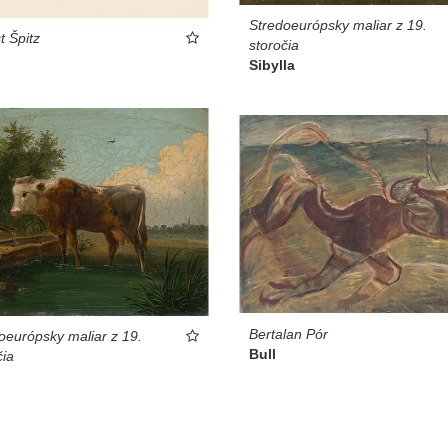
Stredoeurópsky maliar z 19.
t Špitz
storočia
Sibylla
Bertalan Pór
oeurópsky maliar z 19.
Bull
čia