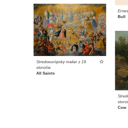
Ernes
Bull
Stredoeurópsky maliar z 19.
storočia
All Saints
Stred
storo
Cow