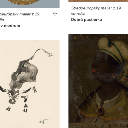
Stredoeurópsky maliar z 19.
storočia
oeurópsky maliar z 19.
Dobrá pastierka
čia
 v modrom