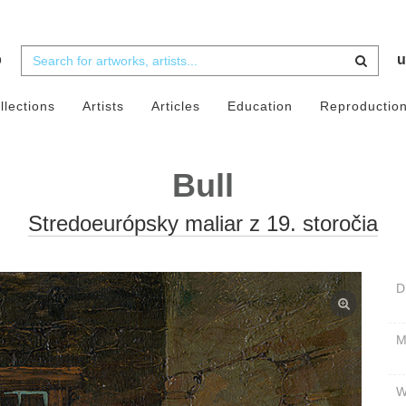
b
u
llections
Artists
Articles
Education
Reproductio
Bull
Stredoeurópsky maliar z 19. storočia
D
W