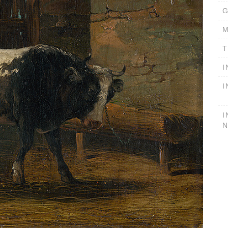
G
M
T
I
I
I