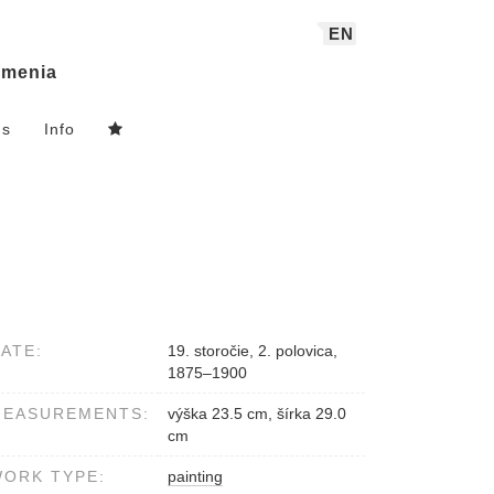
EN
menia
ns
Info
ATE:
19. storočie, 2. polovica,
1875–1900
MEASUREMENTS:
výška 23.5 cm, šírka 29.0
cm
ORK TYPE:
painting