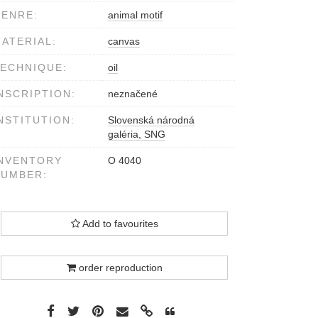
ENRE:
animal motif
ATERIAL:
canvas
ECHNIQUE:
oil
NSCRIPTION:
neznačené
NSTITUTION:
Slovenská národná
galéria, SNG
NVENTORY
O 4040
NUMBER:
Add to favourites
order reproduction