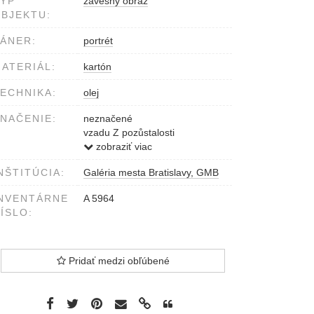
YP
závesný obraz
BJEKTU:
ÁNER:
portrét
ATERIÁL:
kartón
ECHNIKA:
olej
NAČENIE:
neznačené
vzadu Z pozůstalosti
cestovatele prof. Kremena
zobraziť viac
NŠTITÚCIA:
Galéria mesta Bratislavy, GMB
NVENTÁRNE
A 5964
ÍSLO:
Pridať medzi obľúbené