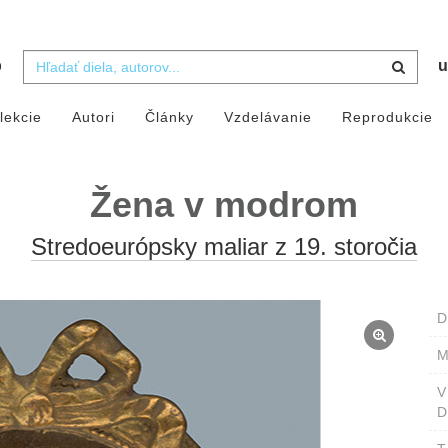
b
u
lekcie
Autori
Články
Vzdelávanie
Reprodukcie
Žena v modrom
Stredoeurópsky maliar z 19. storočia
D
M
D