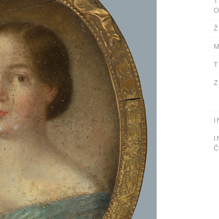
T
O
Ž
M
T
Z
I
I
Č