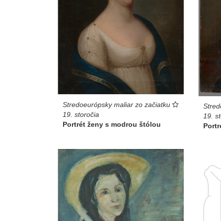
Stredoeurópsky maliar zo začiatku
Stred
19. storočia
19. s
Portrét ženy s modrou štólou
Portr