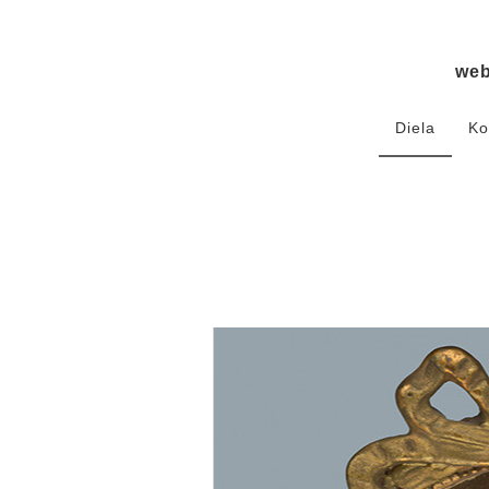
we
Diela
Ko