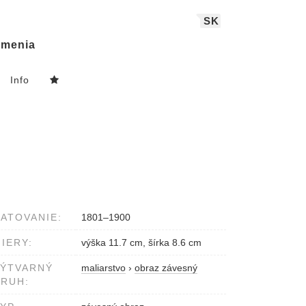
SK
menia
Info
ATOVANIE:
1801–1900
IERY:
výška 11.7 cm, šírka 8.6 cm
VÝTVARNÝ
maliarstvo
›
obraz závesný
RUH: