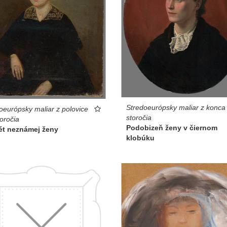
Stredoeurópsky maliar z konca
oeurópsky maliar z polovice
storočia
toročia
Podobizeň ženy v čiernom
ét neznámej ženy
klobúku