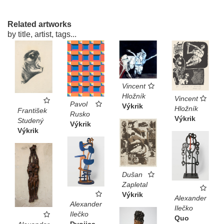
Related artworks
by title, artist, tags...
Vincent
Hložník
Vincent
Pavol
Výkrik
Hložník
František
Rusko
Výkrik
Studený
Výkrik
Výkrik
Dušan
Zapletal
Výkrik
Alexander
Alexander
Ilečko
Ilečko
Quo
Dvojica