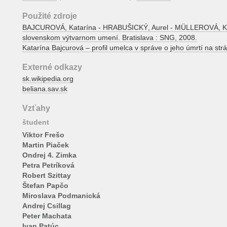
Použité zdroje
BAJCUROVÁ, Katarína - HRABUŠICKÝ, Aurel - MÜLLEROVÁ, Katarí
slovenskom výtvarnom umení. Bratislava : SNG, 2008.
Katarína Bajcurová – profil umelca v správe o jeho úmrtí na str
Externé odkazy
sk.wikipedia.org
beliana.sav.sk
Vzťahy
študent
Viktor Frešo
Martin Piaček
Ondrej 4. Zimka
Petra Petríková
Robert Szittay
Štefan Papčo
Miroslava Podmanická
Andrej Csillag
Peter Machata
Ivan Patúc