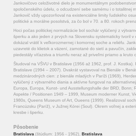
Jankovičovo celoživotné dielo je monumentálnym podobenstvom
spoločenského údelu, o odcudzení sebe samému i o totalitnej m
Jankovič vždy upozorňoval na existenciálne limity ľudského osud
politické a morálne posolstvá, za čo bol v 70. a 80. rokoch pre
Hoci počas politickej normalizácie bol sochár vylúčený z výtva
šperku a ako jeden z prvých na Slovensku systematicky tvoril v o
dokázal vrátiť k veľkorozmernej i komornej soche a reliéfu. Jank
uzavreté do klietok a väzení, zamotané do sietí a pavučín, za
piedestály víťazstva a triumfu neraz až priveľmi priamo a kruto
Študoval na VŠVU v Bratislave (1956 až 1962, prof. J. Kostka)
Bratislave (1994 – 2007). Dvakrát vystavoval na Bienále v Bená
medzinárodných cien: z bienále mladých v Paríži (1969), Herdero
vylúčený z výtvarného diania a aktívne fungoval na alternatívne
Europa, Europa, Kunst- und Ausstellungshalle der BRD, Bonn; R
Aspekte / Positionen 1949 – 1999, Museum moderner Kunst, Vie
1980s, Queens Museum of Art, Oueens (1999). Realizoval soch
Francúzsku (Paríž), v Južnej Kórei (Soul). Okrem voľnej a exteri
kresbe i šperku.
Pôsobenie
Bratislava
(štúdium: 1956 - 1962),
Bratislava