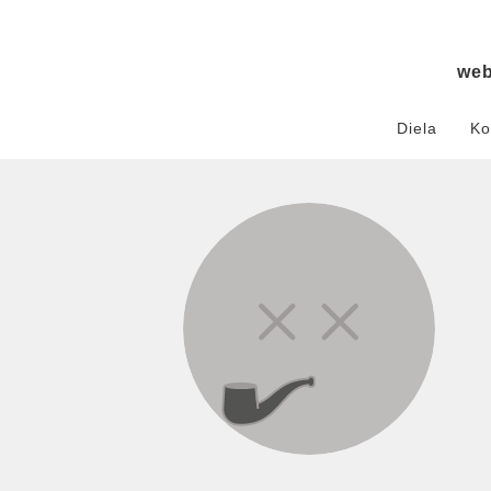
we
Diela
Ko