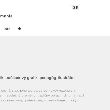
SK
menia
Info
ik
,
počítačový grafik
,
pedagóg
,
ilustrátor
ochárstva, jeho tvorba od 60. rokov rezonuje v
í revolučnú premenu: tradičný obraz hrdinu nahradil
á raz ironickým, groteskným, inokedy tragikomickým