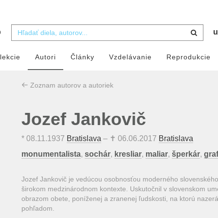
b
u
lekcie
Autori
Články
Vzdelávanie
Reprodukcie
Zoznam autorov a autoriek
Jozef Jankovič
*
08.11.1937
Bratislava
– ✝
06.06.2017
Bratislava
monumentalista
,
sochár
,
kresliar
,
maliar
,
šperkár
,
graf
Jozef Jankovič je vedúcou osobnosťou moderného slovenského s
širokom medzinárodnom kontexte. Uskutočnil v slovenskom umen
obrazom obete, poníženej a zranenej ľudskosti, na ktorú nazer
pohľadom.