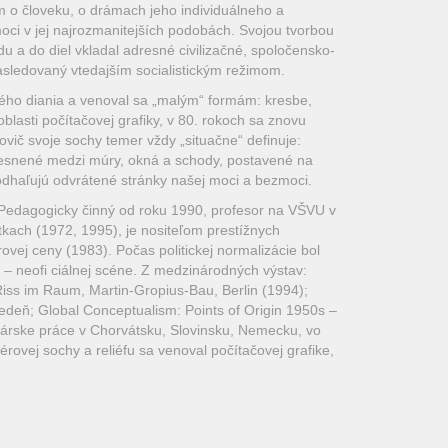
 o človeku, o drámach jeho individuálneho a
oci v jej najrozmanitejších podobách. Svojou tvorbou
u a do diel vkladal adresné civilizačné, spoločensko-
nasledovaný vtedajším socialistickým režimom.
rného diania a venoval sa „malým“ formám: kresbe,
blasti počítačovej grafiky, v 80. rokoch sa znovu
ovič svoje sochy temer vždy „situačne“ definuje:
kliesnené medzi múry, okná a schody, postavené na
 odhaľujú odvrátené stránky našej moci a bezmoci.
. Pedagogicky činný od roku 1990, profesor na VŠVU v
tkach (1972, 1995), je nositeľom prestížnych
vej ceny (1983). Počas politickej normalizácie bol
j – neofi ciálnej scéne. Z medzinárodných výstav:
iss im Raum, Martin-Gropius-Bau, Berlin (1994);
deň; Global Conceptualism: Points of Origin 1950s –
árske práce v Chorvátsku, Slovinsku, Nemecku, vo
érovej sochy a reliéfu sa venoval počítačovej grafike,