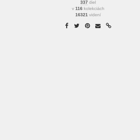
337
diel
v
116
kolekciách
16321
videní