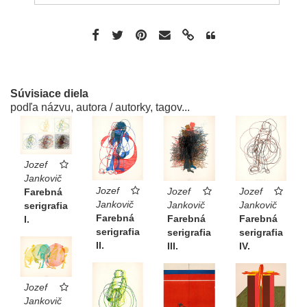
Súvisiace diela
podľa názvu, autora / autorky, tagov...
Jozef
Jankovič
Jozef
Jozef
Jozef
Farebná
Jankovič
Jankovič
Jankovič
serigrafia
Farebná
Farebná
Farebná
I.
serigrafia
serigrafia
serigrafia
II.
IV.
III.
Jozef
Jankovič