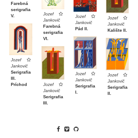
Farebná
serigrafia
Jozef
V.
Jozef
Jozef
Jankovič
Jankovič
Jankovič
Farebná
Pád II.
Kalište II.
serigrafia
VI.
Jozef
Jankovič
Serigrafia
Jozef
Jozef
III.
Jankovič
Jankovič
Jozef
Príchod
Serigrafia
Serigrafia
Jankovič
I.
II.
Serigrafia
III.