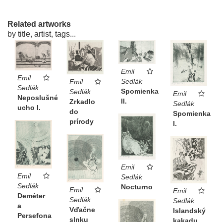
Related artworks
by title, artist, tags...
Emil
Emil
Sedlák
Emil
Sedlák
Spomienka
Sedlák
Emil
Neposlušné
II.
Zrkadlo
Sedlák
ucho I.
do
Spomienka
prírody
I.
Emil
Emil
Sedlák
Sedlák
Nocturno
Emil
Emil
Deméter
Sedlák
Sedlák
a
Vďačne
Islandský
Persefona
slnku
kakadu