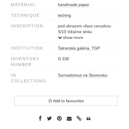
MATERIAL:
handmade paper
TECHNIQUE:
etching
INSCRIPTION:
pod obrazom vľavo ceruzkou
S/10 Vďačne slnku
vpravo E.Sedlák 1966
show more
v obraze vpravo dole ES
INSTITUTION:
Tatranská galéria, TGP
INVENTORY
G 330
NUMBER:
IN
Surrealizmus na Slovensku
COLLECTIONS:
Add to favourites