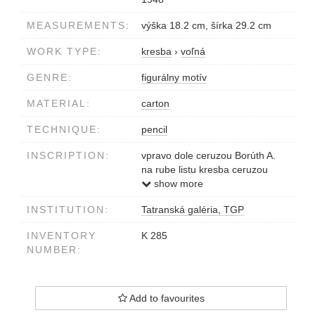
MEASUREMENTS:
výška 18.2 cm, šírka 29.2 cm
WORK TYPE:
kresba
›
voľná
GENRE:
figurálny motív
MATERIAL:
carton
TECHNIQUE:
pencil
INSCRIPTION:
vpravo dole ceruzou Borúth A.
na rube listu kresba ceruzou
Ženské torzo
show more
INSTITUTION:
Tatranská galéria, TGP
INVENTORY
K 285
NUMBER:
Add to favourites