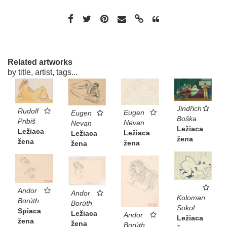
Related artworks
by title, artist, tags...
Jindřich
Rudolf
Eugen
Eugen
Boška
Pribiš
Nevan
Nevan
Ležiaca
Ležiaca
Ležiaca
Ležiaca
žena
žena
žena
žena
Andor
Andor
Koloman
Borúth
Borúth
Sokol
Spiaca
Ležiaca
Andor
Ležiaca
žena
žena
Borúth