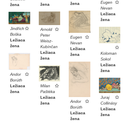
Eugen
žena
žena
žena
Nevan
Ležiaca
žena
Jindřich
Arnold
Boška
Peter
Eugen
Ležiaca
Weisz-
Nevan
žena
Kubínčan
Ležiaca
Ležiaca
Koloman
žena
žena
Sokol
Ležiaca
žena
Andor
Borúth
Ležiaca
Milan
žena
Paštéka
Ležiaca
Juraj
Andor
žena
Collinásy
Borúth
Ležiaca
Ležiaca
žena
žena