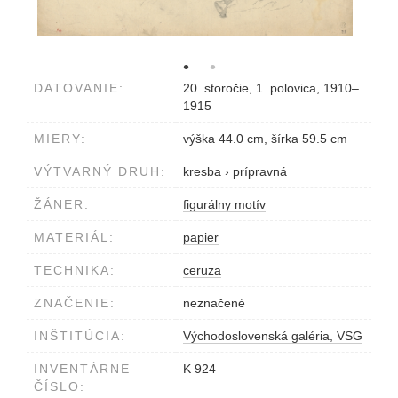
DATOVANIE:
20. storočie, 1. polovica, 1910–
1915
MIERY:
výška 44.0 cm, šírka 59.5 cm
VÝTVARNÝ DRUH:
kresba
›
prípravná
ŽÁNER:
figurálny motív
MATERIÁL:
papier
TECHNIKA:
ceruza
ZNAČENIE:
neznačené
INŠTITÚCIA:
Východoslovenská galéria, VSG
INVENTÁRNE
K 924
ČÍSLO: