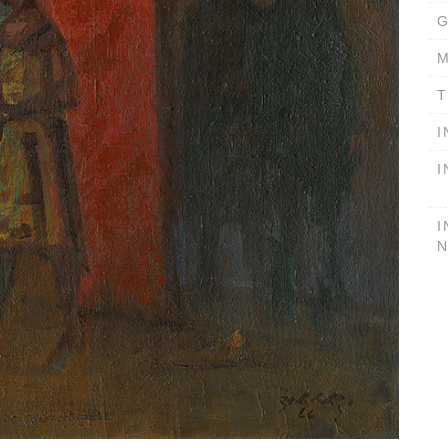
G
M
T
I
I
I