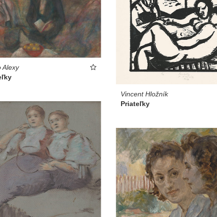
 Alexy
eľky
Vincent Hložník
Priateľky