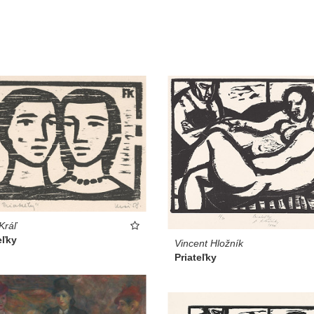
Kráľ
eľky
Vincent Hložník
Priateľky