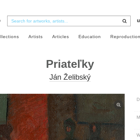
b
u
llections
Artists
Articles
Education
Reproductio
Priateľky
Ján Želibský
D
W