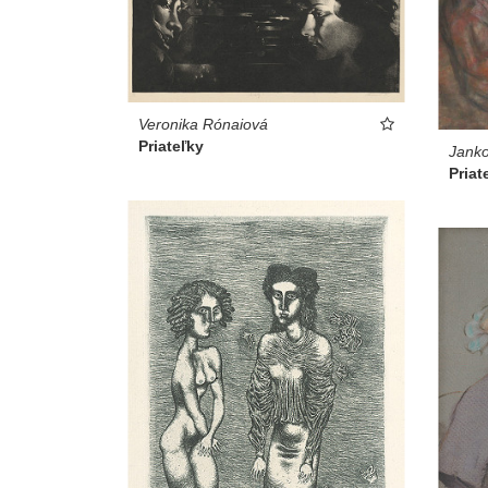
Veronika Rónaiová
Priateľky
Janko
Priat