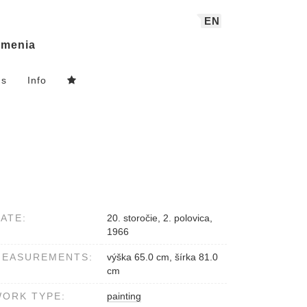
EN
menia
ns
Info
ATE:
20. storočie, 2. polovica,
1966
MEASUREMENTS:
výška 65.0 cm, šírka 81.0
cm
ORK TYPE:
painting