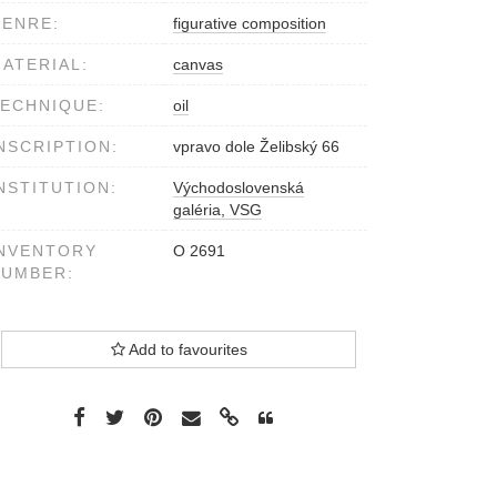
ENRE:
figurative composition
ATERIAL:
canvas
ECHNIQUE:
oil
NSCRIPTION:
vpravo dole Želibský 66
NSTITUTION:
Východoslovenská
galéria, VSG
NVENTORY
O 2691
NUMBER:
Add to favourites