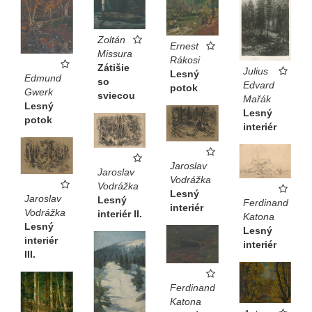
Zoltán
Ernest
Missura
Rákosi
Zátišie
Julius
Lesný
Edmund
so
Edvard
potok
Gwerk
sviecou
Mařák
Lesný
Lesný
potok
interiér
Jaroslav
Jaroslav
Vodrážka
Vodrážka
Lesný
Jaroslav
Lesný
Ferdinand
interiér
Vodrážka
interiér II.
Katona
Lesný
Lesný
interiér
interiér
III.
Ferdinand
Katona