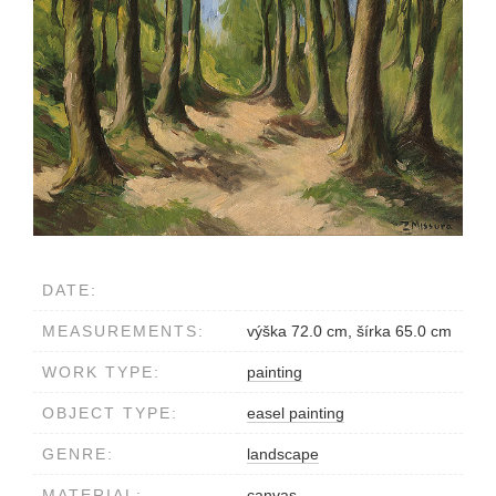
DATE:
MEASUREMENTS:
výška 72.0 cm, šírka 65.0 cm
WORK TYPE:
painting
OBJECT TYPE:
easel painting
GENRE:
landscape
MATERIAL:
canvas