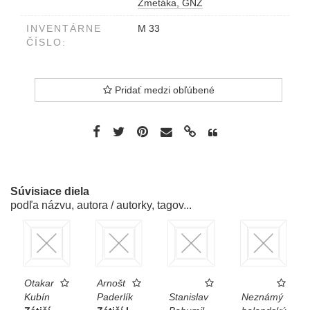
Zmetáka, GNZ
INVENTÁRNE
M 33
ČÍSLO:
Pridať medzi obľúbené
Súvisiace diela
podľa názvu, autora / autorky, tagov...
Otakar
Arnošt
Kubín
Paderlík
Stanislav
Neznámý