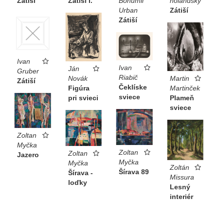
Zátiší
Zátiší I.
Bohumil
holandský
Urban
Zátiší
Zátiší
Ivan
Ivan
Ján
Gruber
Riabič
Novák
Martin
Zátiší
Čeklíske
Figúra
Martinček
sviece
pri svieci
Plameň
sviece
Zoltan
Myčka
Zoltan
Zoltan
Jazero
Myčka
Myčka
Zoltán
Šírava 89
Šírava -
Missura
loďky
Lesný
interiér