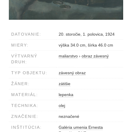
DATOVANIE:
20. storočie, 1. polovica, 1924
MIERY:
výška 34.0 cm, šírka 46.0 cm
VÝTVARNÝ
maliarstvo
›
obraz závesný
DRUH:
TYP OBJEKTU:
závesný obraz
ŽÁNER:
zátišie
MATERIÁL:
lepenka
TECHNIKA:
olej
ZNAČENIE:
neznačené
INŠTITÚCIA:
Galéria umenia Ernesta