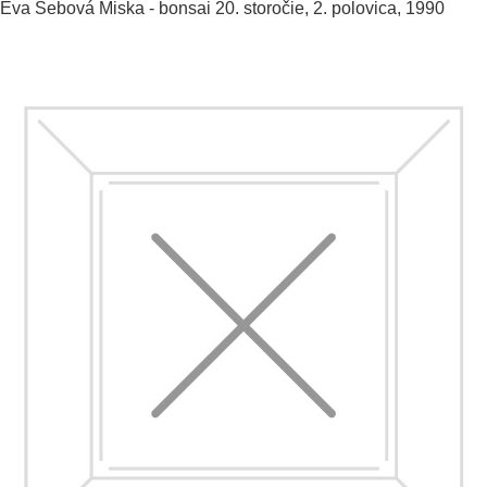
Eva Šebová
Miska - bonsai
20. storočie, 2. polovica, 1990