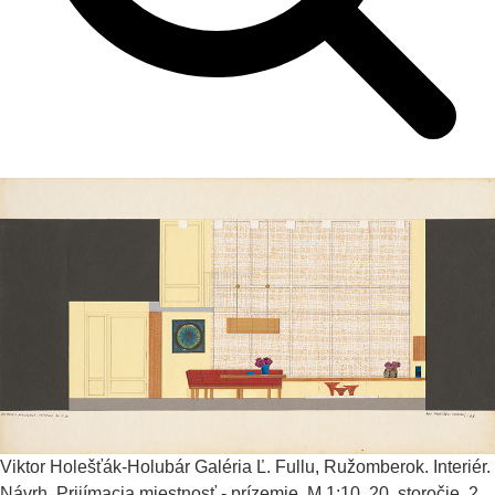
Viktor Holešťák-Holubár
Galéria Ľ. Fullu, Ružomberok. Interiér.
Návrh. Prijímacia miestnosť - prízemie. M 1:10.
20. storočie, 2.