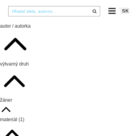
SK
autor / autorka
výtvarný druh
žáner
materiál
(1)