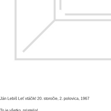
Ján Lebiš
Leť vtáčik!
20. storočie, 2. polovica, 1967
To je všetko, priatelia!