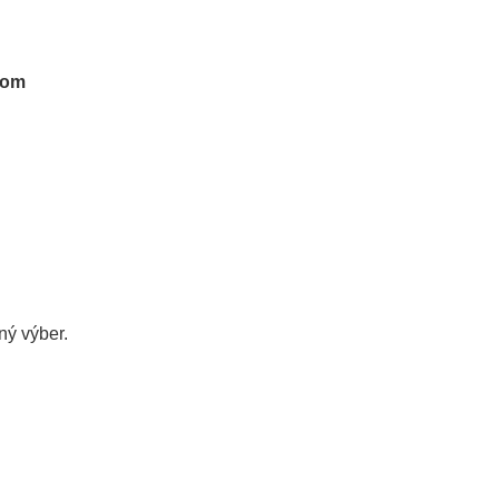
tom
ý výber.