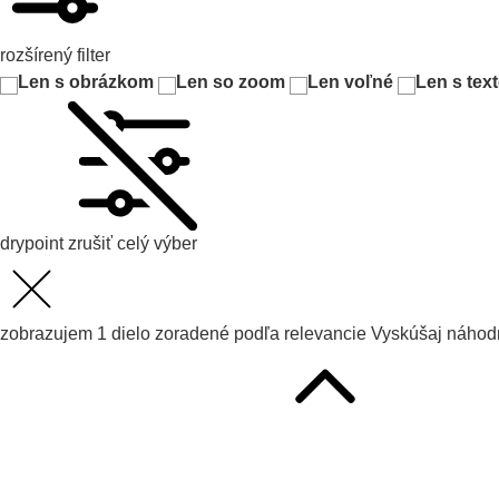
rozšírený filter
Len s obrázkom
Len so zoom
Len voľné
Len s tex
drypoint
zrušiť celý výber
zobrazujem
1
dielo zoradené podľa
relevancie
Vyskúšaj
náhodn