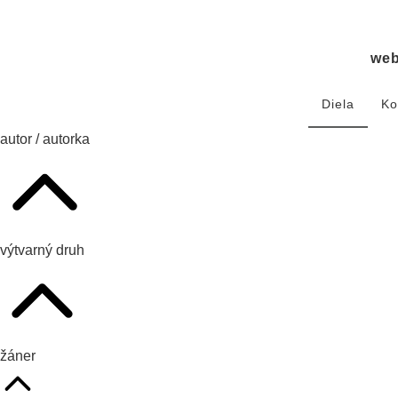
we
Diela
Ko
autor / autorka
výtvarný druh
žáner