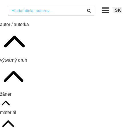
SK
autor / autorka
výtvarný druh
žáner
materiál