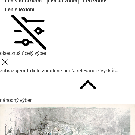
Len s obrázkom
Len so zoom
Len voľné
Len s textom
ofset
zrušiť celý výber
zobrazujem
1
dielo zoradené podľa
relevancie
Vyskúšaj
náhodný výber.