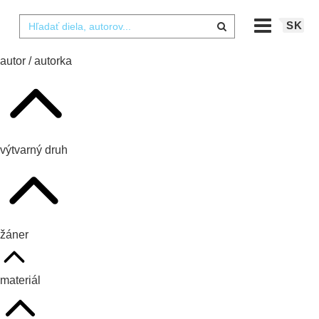
SK
autor / autorka
výtvarný druh
žáner
materiál