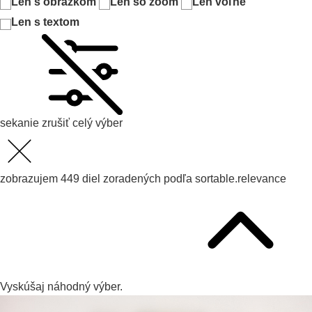
Len s obrázkom
Len so zoom
Len voľné
Len s textom
sekanie
zrušiť celý výber
zobrazujem
449
diel zoradených podľa
sortable.relevance
Vyskúšaj
náhodný výber.