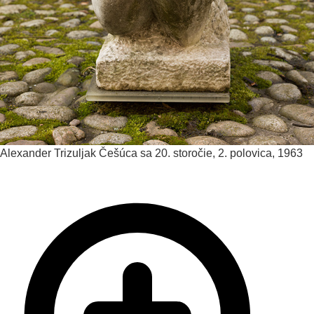
Alexander Trizuljak
Češúca sa
20. storočie, 2. polovica, 1963