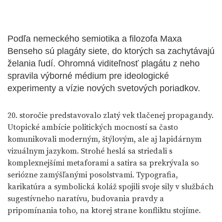
Podľa nemeckého semiotika a filozofa Maxa
Benseho sú plagáty siete, do ktorých sa zachytávajú
želania ľudí. Ohromná viditeľnosť plagátu z neho
spravila výborné médium pre ideologické
experimenty a vízie nových svetových poriadkov.
20. storočie predstavovalo zlatý vek tlačenej propagandy.
Utopické ambície politických mocností sa často
komunikovali moderným, štýlovým, ale aj lapidárnym
vizuálnym jazykom. Strohé heslá sa striedali s
komplexnejšími metaforami a satira sa prekrývala so
seriózne zamýšľanými posolstvami. Typografia,
karikatúra a symbolická koláž spojili svoje sily v službách
sugestívneho naratívu, budovania pravdy a
pripomínania toho, na ktorej strane konfliktu stojíme.