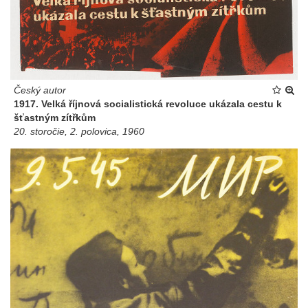
Český autor
1917. Velká říjnová socialistická revoluce ukázala cestu k
šťastným zítřkům
20. storočie, 2. polovica, 1960