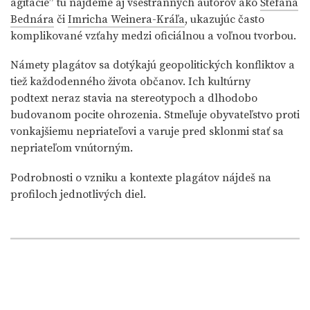
agitácie” tu nájdeme aj všestranných autorov ako
Štefana
Bednára
či
Imricha Weinera-Kráľa
, ukazujúc často
komplikované vzťahy medzi oficiálnou a voľnou tvorbou.
Námety plagátov sa dotýkajú geopolitických konfliktov a
tiež každodenného života občanov. Ich kultúrny
podtext neraz stavia na stereotypoch a dlhodobo
budovanom pocite ohrozenia. Stmeľuje obyvateľstvo proti
vonkajšiemu nepriateľovi a varuje pred sklonmi stať sa
nepriateľom vnútorným.
Podrobnosti o vzniku a kontexte plagátov nájdeš na
profiloch jednotlivých diel.