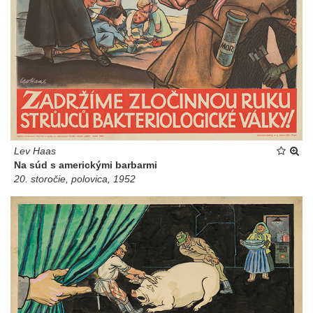
Lev Haas
Na súd s americkými barbarmi
20. storočie, polovica, 1952