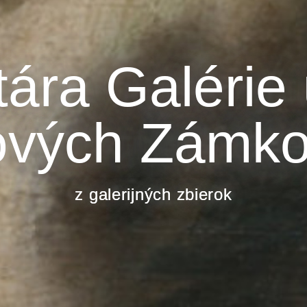
tára Galérie
tára Galérie
vých Zámk
vých Zámk
z galerijných zbierok
z galerijných zbierok