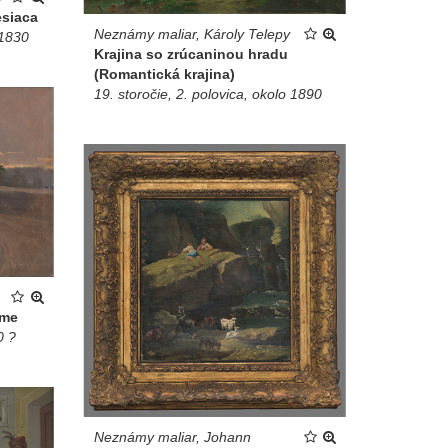
esiaca
Neznámy maliar, Károly Telepy
 1830
Krajina so zrúcaninou hradu
(Romantická krajina)
19. storočie, 2. polovica, okolo 1890
íme
0 ?
Neznámy maliar, Johann