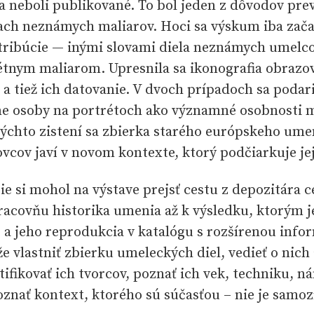
 neboli publikované. To bol jeden z dôvodov prev
ach neznámych maliarov. Hoci sa výskum iba začal
tribúcie — inými slovami diela neznámych umelco
étnym maliarom. Upresnila sa ikonografia obrazov
a tiež ich datovanie. V dvoch prípadoch sa podari
e osoby na portrétoch ako významné osobnosti 
 týchto zistení sa zbierka starého európskeho ume
vcov javí v novom kontexte, ktorý podčiarkuje je
ie si mohol na výstave prejsť cestu z depozitára c
racovňu historika umenia až k výsledku, ktorým j
 a jeho reprodukcia v katalógu s rozšírenou info
že vlastniť zbierku umeleckých diel, vedieť o nic
tifikovať ich tvorcov, poznať ich vek, techniku, n
znať kontext, ktorého sú súčasťou – nie je samo