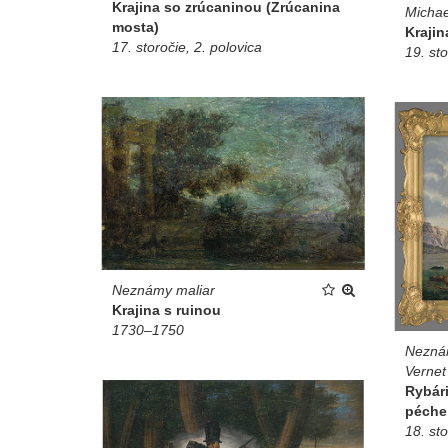
Krajina so zrúcaninou (Zrúcanina
Michae
mosta)
Krajin
17. storočie, 2. polovica
19. sto
Neznámy maliar
Krajina s ruinou
1730–1750
Neznám
Vernet
Rybár
péche 
18. sto