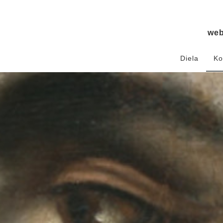
we
Diela
Ko