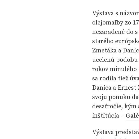
Výstava s názv
olejomaľby zo 17
nezaradené do st
starého európsk
Zmetáka a Danic
ucelenú podobu 
rokov minulého s
sa rodila tiež úv
Danica a Ernest 
svoju ponuku dar
desaťročie, kým 
inštitúcia –
Galé
Výstava predstav