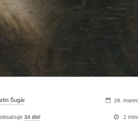
rtin Šugár
28. mare
 obsahuje
34 diel
2 min