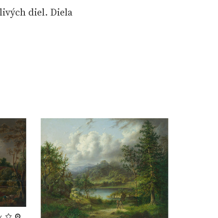
ivých diel. Diela
y