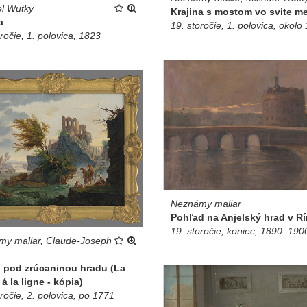
l Wutky
Krajina s mostom vo svite m
a
19. storočie, 1. polovica, okolo
ročie, 1. polovica, 1823
Neznámy maliar
Pohľad na Anjelský hrad v R
19. storočie, koniec, 1890–190
y maliar, Claude-Joseph
i pod zrúcaninou hradu (La
á la ligne - kópia)
ročie, 2. polovica, po 1771