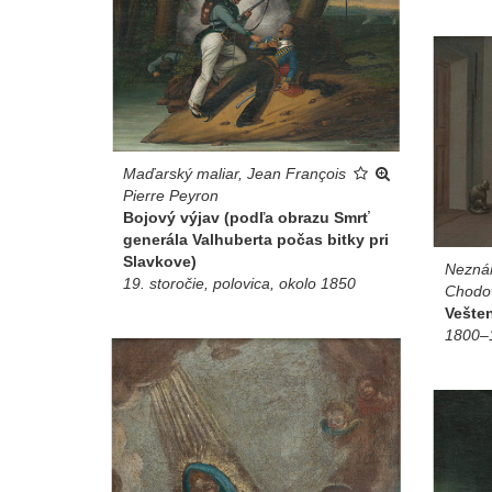
Maďarský maliar, Jean François
Pierre Peyron
Bojový výjav (podľa obrazu Smrť
generála Valhuberta počas bitky pri
Slavkove)
Neznám
19. storočie, polovica, okolo 1850
Chodo
Vešten
1800–