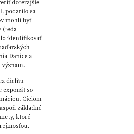
eriť doterajšie
, podarilo sa
v mohli byť
 (teda
lo identifikovať
maďarských
nia Danice a
j význam.
ez dielňu
e exponát so
rmáciou. Cieľom
h aspoň základné
ámety, ktoré
zrejmosťou.