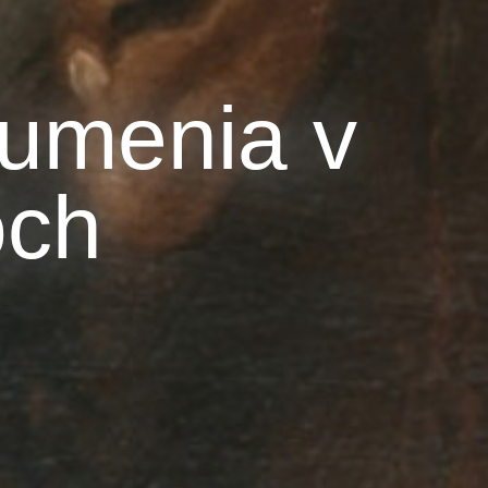
 umenia v
 umenia v
och
och