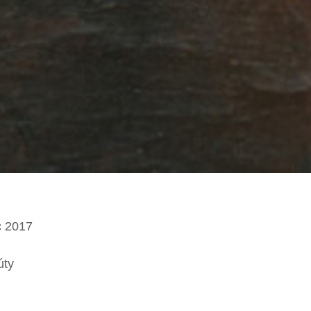
c 2017
úty