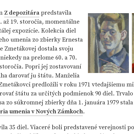
om
Z depozitára
predstavila
. až 19. storočia, momentálne
álej expozície. Kolekcia diel
eho umenia zo zbierky Ernesta
e Zmetákovej dostala svoju
niekedy na prelome 60. a 70.
toročia. Popri jej zostavovaní
aha darovať ju štátu. Manželia
Zmetákovci predložili v roku 1971 vtedajšiemu mi
ovať štátu za určitých podmienok 90 diel. Trval
sa zo súkromnej zbierky dňa 1. januára 1979 stala
ria umenia v Nových Zámkoch
.
ila 35 diel. Viaceré boli predstavené verejnosti po