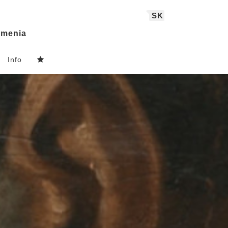
SK
menia
Info