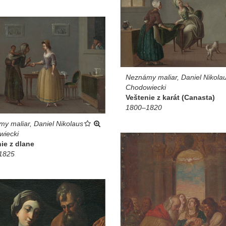
Neznámy maliar, Daniel Nikola
Chodowiecki
Veštenie z karát (Canasta)
1800–1820
y maliar, Daniel Nikolaus
wiecki
ie z dlane
1825