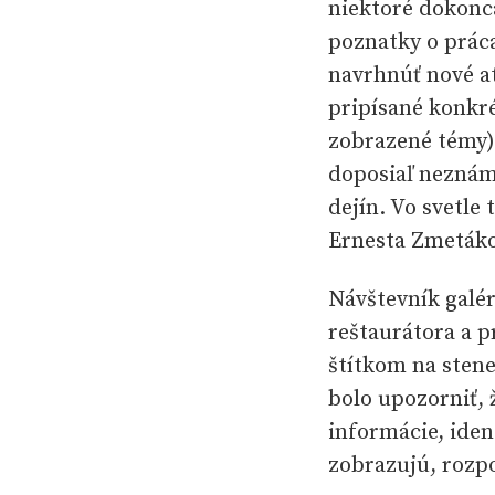
niektoré dokonca
poznatky o prác
navrhnúť nové a
pripísané konkr
zobrazené témy) 
doposiaľ neznám
dejín. Vo svetle
Ernesta Zmetáko
Návštevník galér
reštaurátora a p
štítkom na stene
bolo upozorniť, 
informácie, iden
zobrazujú, rozpo