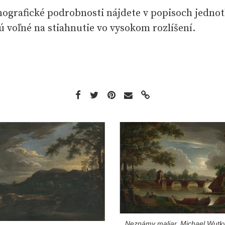
nografické podrobnosti nájdete v popisoch jednotl
sú voľné na stiahnutie vo vysokom rozlíšení.
Neznámy maliar, Michael Wutk