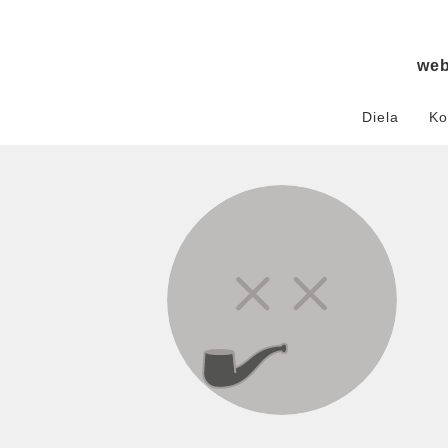
we
Diela
Ko