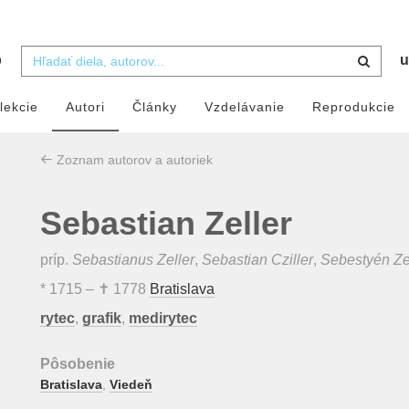
b
u
lekcie
Autori
Články
Vzdelávanie
Reprodukcie
Zoznam autorov a autoriek
Sebastian Zeller
príp.
Sebastianus Zeller
,
Sebastian Cziller
,
Sebestyén Ze
*
1715
– ✝
1778
Bratislava
rytec
,
grafik
,
medirytec
Pôsobenie
Bratislava
,
Viedeň