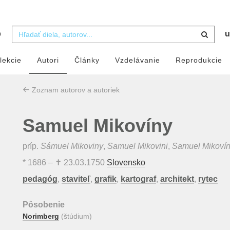
b
u
lekcie
Autori
Články
Vzdelávanie
Reprodukcie
Zoznam autorov a autoriek
Samuel Mikovíny
príp.
Sámuel Mikoviny
,
Samuel Mikovini
,
Samuel Mikovín
*
1686
– ✝
23.03.1750
Slovensko
pedagóg
,
staviteľ
,
grafik
,
kartograf
,
architekt
,
rytec
Pôsobenie
Norimberg
(štúdium)