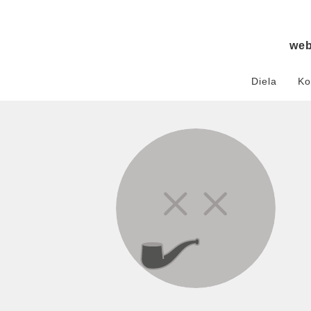
we
Diela
Ko