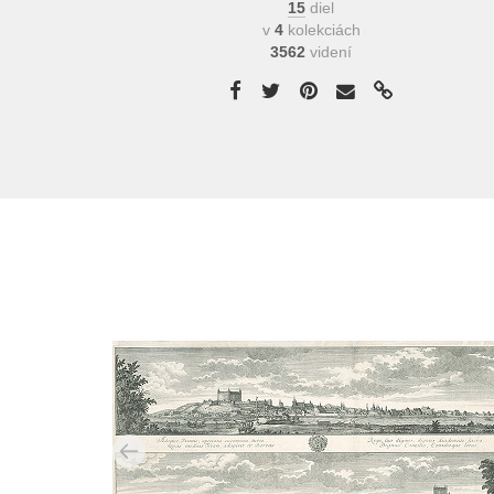
15
diel
v
4
kolekciách
3562
videní