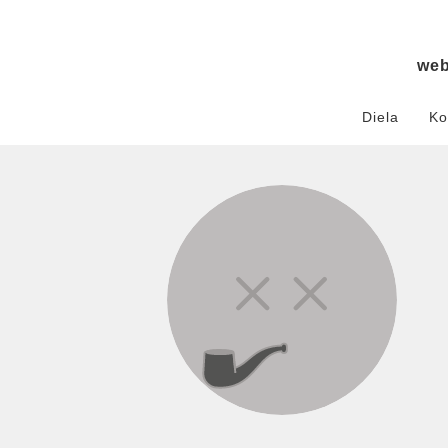
we
Diela
Ko