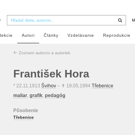
b
u
lekcie
Autori
Články
Vzdelávanie
Reprodukcie
Zoznam autorov a autoriek
František Hora
*
22.11.1913
Švihov
– ✝
19.05.1994
Třebenice
maliar
,
grafik
,
pedagóg
Pôsobenie
Třebenice