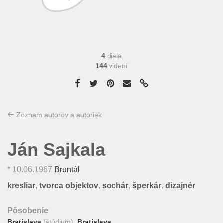
4
diela
144
videní
Zoznam autorov a autoriek
Ján Sajkala
*
10.06.1967
Bruntál
kresliar
,
tvorca objektov
,
sochár
,
šperkár
,
dizajnér
Pôsobenie
Bratislava
(štúdium),
Bratislava