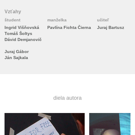
Vzťahy
študent
manželka
učiteľ
Ingrid Višňovská
Pavlína Fichta Čierna
Juraj Bartusz
Tomáš Šoltys
Dávid Demjanovič
Juraj Gábor
Ján Sajkala
diela autora