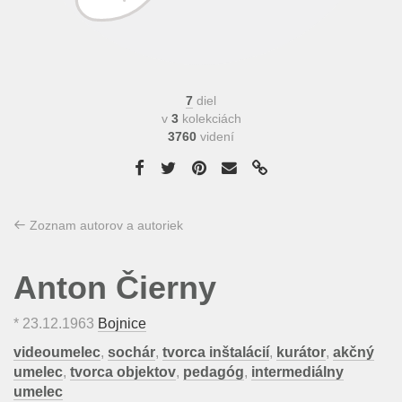
7
diel
v
3
kolekciách
3760
videní
Zoznam autorov a autoriek
Anton Čierny
*
23.12.1963
Bojnice
videoumelec
,
sochár
,
tvorca inštalácií
,
kurátor
,
akčný
umelec
,
tvorca objektov
,
pedagóg
,
intermediálny
umelec