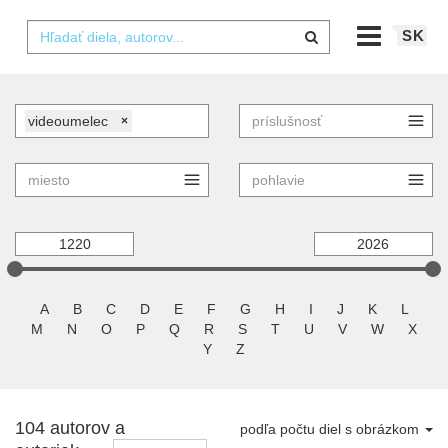
SK
videoumelec
×
A
B
C
D
E
F
G
H
I
J
K
L
M
N
O
P
Q
R
S
T
U
V
W
X
Y
Z
104 autorov a
podľa počtu diel s obrázkom