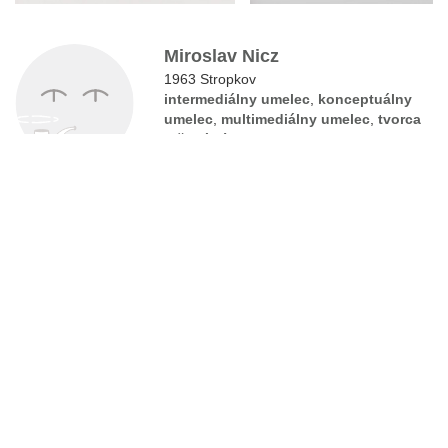
Miroslav Nicz
1963 Stropkov
intermediálny umelec
,
konceptuálny
umelec
,
multimediálny umelec
,
tvorca
inštalácií
,
videoumelec
18
diel
‹
1
2
3
4
5
6
›