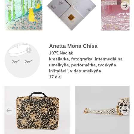
Anetta Mona Chisa
1975 Nadlak
kresliarka
,
fotografka
,
intermediálna
umelkyňa
,
performérka
,
tvorkyňa
inštalácií
,
videoumelkyňa
17
diel