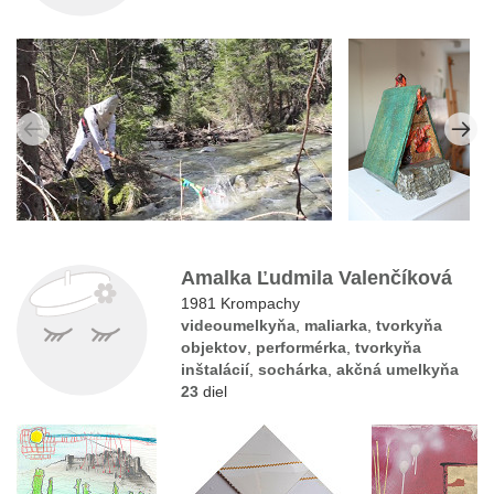
Amalka Ľudmila Valenčíková
1981 Krompachy
videoumelkyňa
,
maliarka
,
tvorkyňa
objektov
,
performérka
,
tvorkyňa
inštalácií
,
sochárka
,
akčná umelkyňa
23
diel