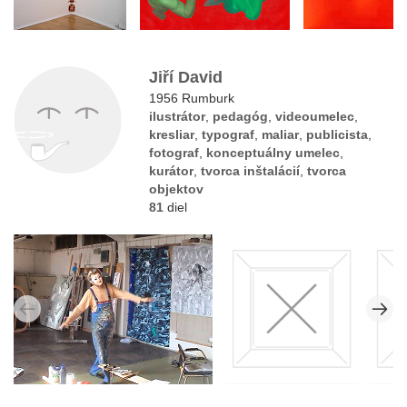
Jiří David
1956 Rumburk
ilustrátor
,
pedagóg
,
videoumelec
,
kresliar
,
typograf
,
maliar
,
publicista
,
fotograf
,
konceptuálny umelec
,
kurátor
,
tvorca inštalácií
,
tvorca
objektov
81
diel