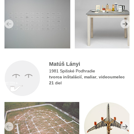
Matúš Lányi
1981 Spišské Podhradie
tvorca inštalácií
,
maliar
,
videoumelec
21
diel