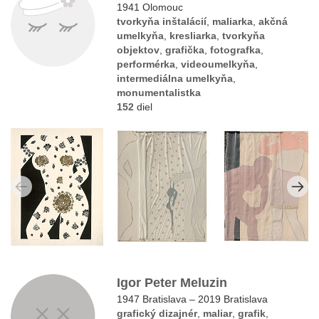
1941 Olomouc
tvorkyňa inštalácií
,
maliarka
,
akčná
umelkyňa
,
kresliarka
,
tvorkyňa
objektov
,
grafička
,
fotografka
,
performérka
,
videoumelkyňa
,
intermediálna umelkyňa
,
monumentalistka
152
diel
Igor Peter Meluzin
1947 Bratislava – 2019 Bratislava
grafický dizajnér
,
maliar
,
grafik
,