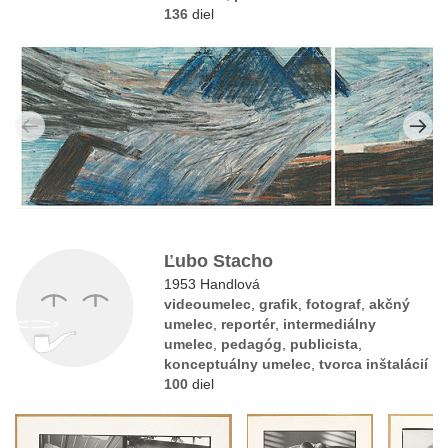
136
diel
Ľubo Stacho
1953 Handlová
videoumelec
,
grafik
,
fotograf
,
akčný
umelec
,
reportér
,
intermediálny
umelec
,
pedagóg
,
publicista
,
konceptuálny umelec
,
tvorca inštalácií
100
diel