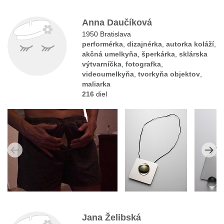
Anna Daučíková
1950 Bratislava
performérka
,
dizajnérka
,
autorka koláží
,
akčná umelkyňa
,
šperkárka
,
sklárska
výtvarníčka
,
fotografka
,
videoumelkyňa
,
tvorkyňa objektov
,
maliarka
216
diel
Jana Želibská