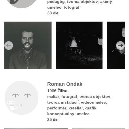
pedagóg
,
tvorca objektov
,
akčný
umelec
,
fotograf
38
diel
Roman Ondak
1966 Žilina
maliar
,
fotograf
,
tvorca objektov
,
tvorca inštalácií
,
videoumelec
,
performér
,
kresliar
,
grafik
,
konceptuálny umelec
25
diel