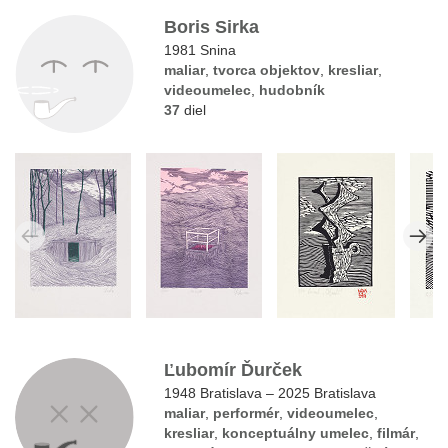
Boris Sirka
1981 Snina
maliar
,
tvorca objektov
,
kresliar
,
videoumelec
,
hudobník
37
diel
Ľubomír Ďurček
1948 Bratislava – 2025 Bratislava
maliar
,
performér
,
videoumelec
,
kresliar
,
konceptuálny umelec
,
filmár
,