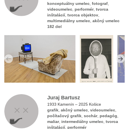
konceptuálny umelec
,
fotograf
,
videoumelec
,
performér
,
tvorca
inštalácií
,
tvorca objektov
,
multimediálny umelec
,
akčný umelec
182
diel
Juraj Bartusz
1933 Kamenín – 2025 Košice
grafik
,
akčný umelec
,
videoumelec
,
počítačový grafik
,
sochár
,
pedagóg
,
maliar
,
intermediálny umelec
,
tvorca
inštalácií
,
performér