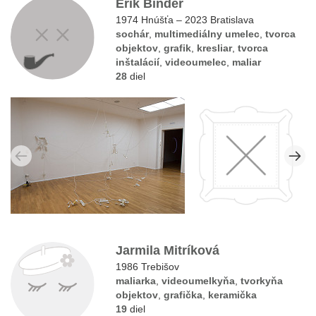
Erik Binder
1974 Hnúšťa – 2023 Bratislava
sochár
,
multimediálny umelec
,
tvorca
objektov
,
grafik
,
kresliar
,
tvorca
inštalácií
,
videoumelec
,
maliar
28
diel
Jarmila Mitríková
1986 Trebišov
maliarka
,
videoumelkyňa
,
tvorkyňa
objektov
,
grafička
,
keramička
19
diel