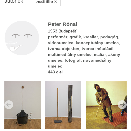
autoriek
zrušiť filtre
Peter Rónai
1953 Budapešť
performér
,
grafik
,
kresliar
,
pedagóg
,
videoumelec
,
konceptuálny umelec
,
tvorca objektov
,
tvorca inštalácií
,
multimediálny umelec
,
maliar
,
akčný
umelec
,
fotograf
,
novomediálny
umelec
443
diel