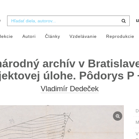
b
u
lekcie
Autori
Články
Vzdelávanie
Reprodukcie
árodný archív v Bratislave
jektovej úlohe. Pôdorys P 
Vladimír Dedeček
D
M