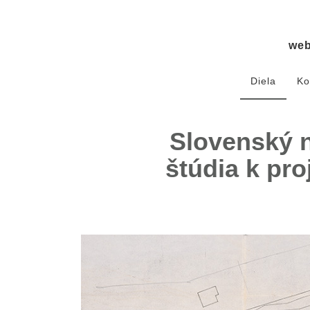
we
Diela
Ko
Slovenský n
štúdia k pro