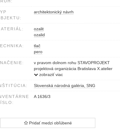
RUH:
YP
architektonický návrh
BJEKTU:
ATERIÁL:
ozalit
ozalid
ECHNIKA:
tlač
pero
NAČENIE:
v pravom dolnom rohu STAVOPROJEKT
projektová organizácia Bratislava X.atelier
cez razítko "nečitateľné"
zobraziť viac
pero modré
NŠTITÚCIA:
Slovenská národná galéria, SNG
popisná tabuľka v pravom dolnom rohu,
ľavá strana SNA_BRATISLAVA
NVENTÁRNE
A 1636/3
tlač
ÍSLO:
popisná tabuľka v pravom dolnom rohu,
pravá strana STAVOPROJEKT BRATISLAVA
HL.ARCH.PROJEKTU:ING.ARCH.DEDEČEK
[…] (podpis) Dedeček ŠTÚDIA:
Pridať medzi obľúbené
SLOVENSKÝ NÁRODNÝ ARCHÍV[…]P+- 0