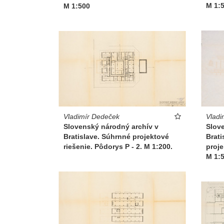
M 1:5
M 1:500
Vladimír Dedeček
Vladi
Slovenský národný archív v
Slov
Bratislave. Súhrnné projektové
Brati
riešenie. Pôdorys P - 2. M 1:200.
proje
M 1: