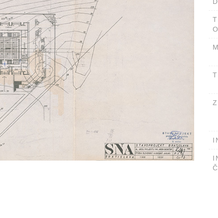
D
T
O
M
T
Z
I
I
Č