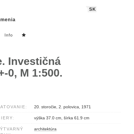
SK
menia
Info
. Investičná
+-0, M 1:500.
ATOVANIE:
20. storočie, 2. polovica, 1971
IERY:
výška 37.0 cm, šírka 61.9 cm
VÝTVARNÝ
architektúra