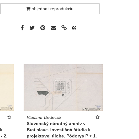
1:500[…]1656[…]C1 - 2
tlač
objednať reprodukciu
Vladimír Dedeček
Slovenský národný archív v
Bratislave. Investičná štúdia k
 k
projektovej úlohe. Pôdorys P + 1.
- 2.